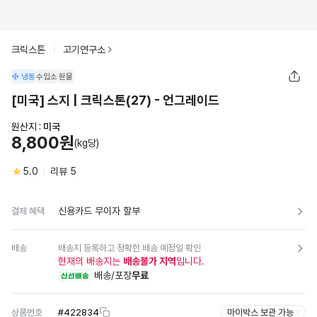
크릭스톤
고기연구소
냉동
수입소
원물
[미국] 스지 | 크릭스톤(27) - 언그레이드
원산지 :
미국
8,800원
(kg당)
5.0
리뷰
5
신용카드 무이자 할부
결제 혜택
배송
배송지 등록하고 정확한 배송 예정일 확인
현재의 배송지는
배송불가 지역
입니다.
배송/포장
무료
신선배송
상품번호
#
422834
마이박스 보관 가능