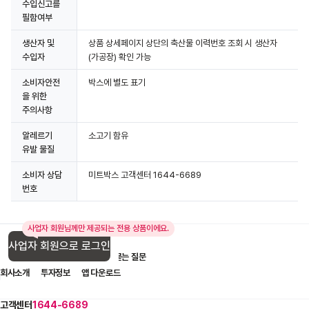
수입신고를
필함여부
생산자 및
상품 상세페이지 상단의 축산물 이력번호 조회 시 생산자
수입자
(가공장) 확인 가능
소비자안전
박스에 별도 표기
을 위한
주의사항
알레르기
소고기 함유
유발 물질
소비자 상담
미트박스 고객센터 1644-6689
번호
사업자 회원님께만 제공되는 전용 상품이에요.
사업자 회원으로 로그인
입점 제휴 문의
1:1 문의
자주 묻는 질문
회사소개
투자정보
앱 다운로드
고객센터
1644-6689