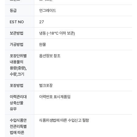
등급
언그레이드
EST NO
27
보관방법
냉동
(-18℃ 이하 보관)
가공방법
원물
포장단위별
옵션정보 참조
내용물의
용량(중량),
수량,크기
포장방법
벌크포장
이력관리대
이력번호 표시제품임
상축산물
유무
수입식품안
식품위생법에 따른 수입신고 필함
전관리특별
법에 따른