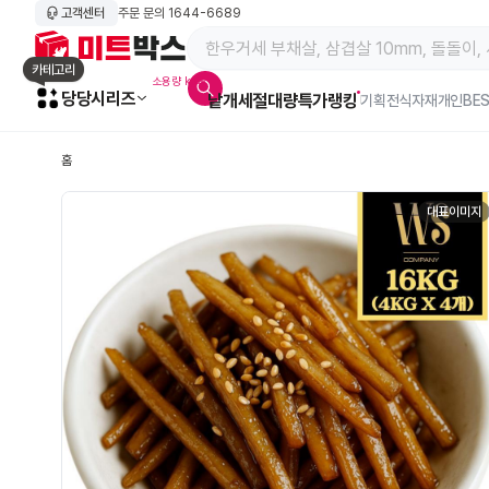
고객센터
주문 문의
1644-6689
메인 페이지 바로가기
카테고리
소용량 kg육
당당시리즈
낱개
세절
대량특가
랭킹
알람아이콘
기획전
식자재
개인BE
홈
대표이미지