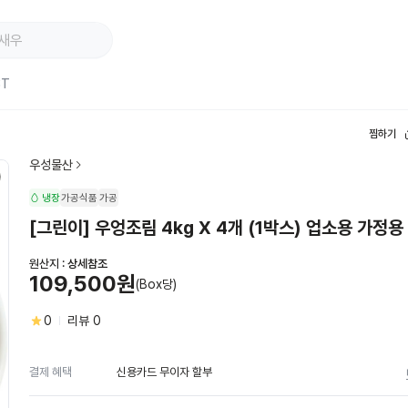
ST
찜하기
우성물산
냉장
가공식품
가공
[그린이] 우엉조림 4kg X 4개 (1박스) 업소용 가정용
원산지 :
상세참조
109,500원
(Box당)
0
리뷰
0
신용카드 무이자 할부
결제 혜택