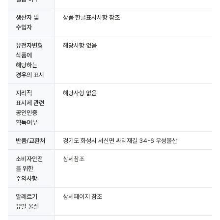
생산자 및
상품 한글표시사항 참조
수입자
유전자변형
해당사항 없음
식품에
상세정보 더보기
해당하는
경우의 표시
지리적
해당사항 없음
표시제 관련
공인인증
획득여부
반품/교환처
경기도 화성시 서신면 싸리재길 34-6 우성물산
소비자안전
상세참조
을 위한
주의사항
알레르기
상세페이지 참조
유발 물질