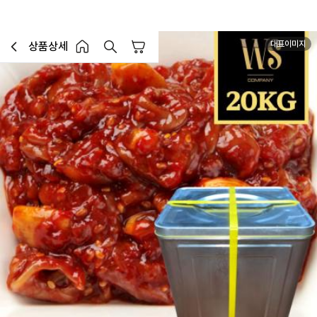
대표이미지
상품상세
장바구니
이전페이지로 이동
홈 버튼
홈