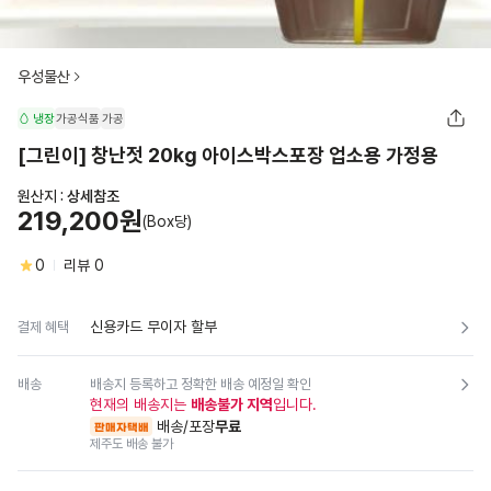
우성물산
냉장
가공식품
가공
[그린이] 창난젓 20kg 아이스박스포장 업소용 가정용
원산지 :
상세참조
219,200원
(Box당)
0
리뷰
0
신용카드 무이자 할부
결제 혜택
배송
배송지 등록하고 정확한 배송 예정일 확인
현재의 배송지는
배송불가 지역
입니다.
배송/포장
무료
판매자택배
제주도 배송 불가