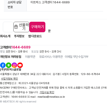
소비자 상담
미트박스 고객센터 1644-6689
번호
선물하
구매하기
기
입점 제휴 문의
1:1 문의
자주 묻는 질문
회사소개
투자정보
앱 다운로드
고객센터
1644-6689
평일
오전 9시 - 오후 8시
토요일
오전 9시 - 오후 3시
개인정보 처리방침
이용약관
유료서비스 이용약관
이메일 무단수집거부
(주)미트박스글로벌
서울특별시 강남구 테헤란로 34길 22 | 대표이사 : 김기봉 | 사업자 등록번호 : 129-86-87864
사업자정보 확인
통신판매업신고 : 제 2021-서울강남-04128호
NICEPAY 구매안전서비스 : 고객님 안전거래를 위해 현금 결제 시 저희 쇼핑몰이 가입한 에스크로 (구매
안전서비스)를 이용하실 수 있습니다.
가입사실 확인
고객센터 : 1644-6689 | E-mail : meatbox@meatbox.co.kr
© MEATBOX All rights reserved