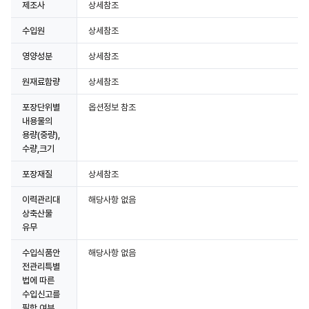
제조사
상세참조
수입원
상세참조
영양성분
상세참조
원재료함량
상세참조
포장단위별
옵션정보 참조
내용물의
용량(중량),
수량,크기
포장재질
상세참조
이력관리대
해당사항 없음
상축산물
유무
수입식품안
해당사항 없음
전관리특별
법에 따른
수입신고를
필함 여부