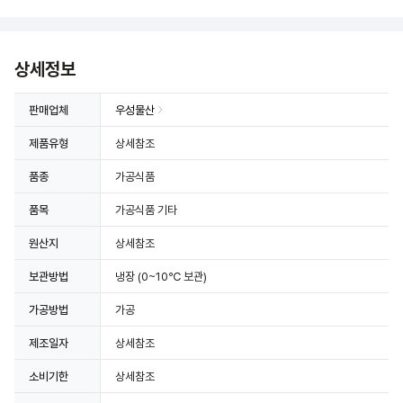
상세정보
판매업체
우성물산
제품유형
상세참조
품종
가공식품
품목
가공식품 기타
원산지
상세참조
보관방법
냉장
(0~10℃ 보관)
가공방법
가공
제조일자
상세참조
소비기한
상세참조