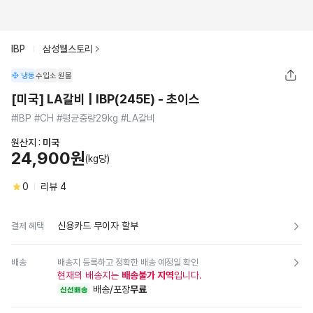
IBP
삼성웰스토리
냉동
수입소
원물
[미국] LA갈비 | IBP(245E) - 초이스
#IBP #CH #평균중량29kg #LA갈비
원산지 :
미국
24,900원
(kg당)
0
리뷰
4
신용카드 무이자 할부
결제 혜택
배송
배송지 등록하고 정확한 배송 예정일 확인
현재의 배송지는
배송불가 지역
입니다.
배송/포장
무료
신선배송