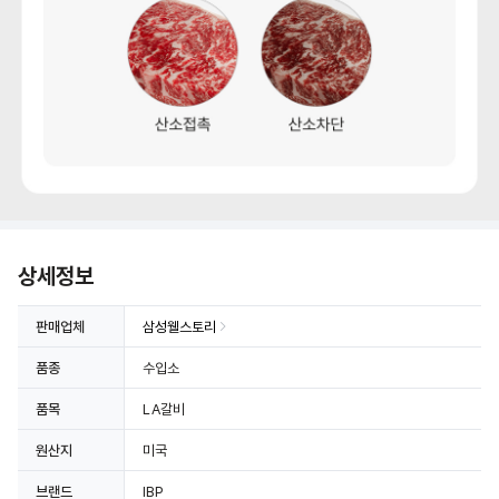
상세정보 더보기
상세정보
판매업체
삼성웰스토리
품종
수입소
품목
LA갈비
원산지
미국
브랜드
IBP