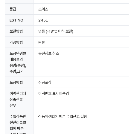
등급
초이스
EST NO
245E
보관방법
냉동
(-18℃ 이하 보관)
가공방법
원물
포장단위별
옵션정보 참조
내용물의
용량(중량),
수량,크기
포장방법
진공포장
이력관리대
이력번호 표시제품임
상축산물
유무
수입식품안
식품위생법에 따른 수입신고 필함
전관리특별
법에 따른