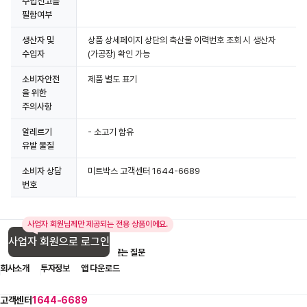
수입신고를
필함여부
생산자 및
상품 상세페이지 상단의 축산물 이력번호 조회 시 생산자
수입자
(가공장) 확인 가능
소비자안전
제품 별도 표기
을 위한
주의사항
알레르기
- 소고기 함유
유발 물질
소비자 상담
미트박스 고객센터 1644-6689
번호
사업자 회원님께만 제공되는 전용 상품이에요.
사업자 회원으로 로그인
입점 제휴 문의
1:1 문의
자주 묻는 질문
회사소개
투자정보
앱 다운로드
고객센터
1644-6689