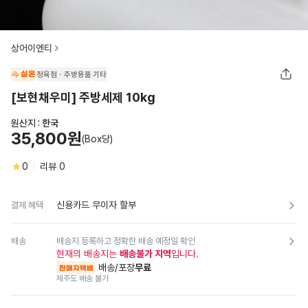
상어이엔티
실온
정육점ㆍ주방용품
기타
[보현채우미] 주방세제 10kg
원산지 :
한국
35,800원
(Box당)
0
리뷰
0
신용카드 무이자 할부
결제 혜택
배송
배송지 등록하고 정확한 배송 예정일 확인
현재의 배송지는
배송불가 지역
입니다.
배송/포장
무료
판매자택배
제주도 배송 불가