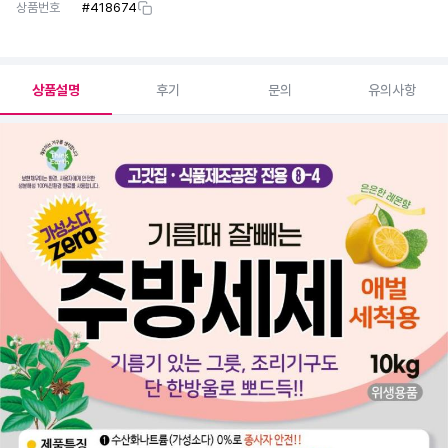
상품번호
#
418674
상품설명
후기
문의
유의사항