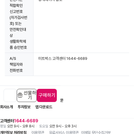
적합확인
신고번호
(자가검사번
호) 또는
안전확인대
상
생활화학제
품 승인번호
A/S
미트박스 고객센터 1644-6689
책임자와
전화번호
선물하
구매하기
기
입점 제휴 문의
1:1 문의
자주 묻는 질문
회사소개
투자정보
앱 다운로드
고객센터
1644-6689
평일
오전 9시 - 오후 8시
토요일
오전 9시 - 오후 3시
개인정보 처리방침
이용약관
유료서비스 이용약관
이메일 무단수집거부