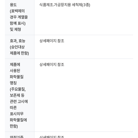
용도
식품제조.가공장치용 세척제(3종)
(표백제의
경우 계열을
함꼐 표시)
및 제형
효과, 효능
상세페이지 참조
(승인대상
제품에 한함)
제품에
상세페이지 참조
사용된
화학물질
명칭
(주요물질,
보존제 등
관련 고시에
따른
표시의무
화학물질에
한함)
안전기준
상세페이지 참조