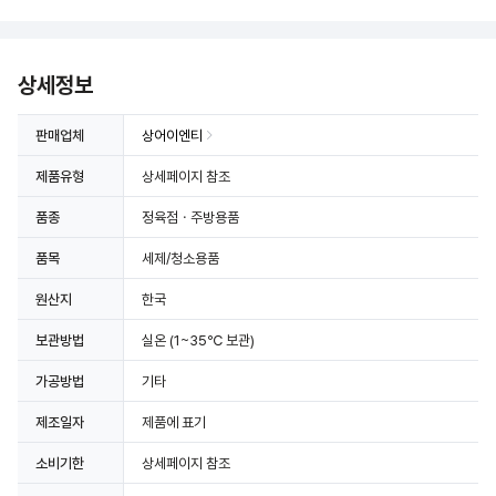
상세정보
판매업체
상어이엔티
제품유형
상세페이지 참조
품종
정육점ㆍ주방용품
품목
세제/청소용품
원산지
한국
보관방법
실온
(1~35℃ 보관)
가공방법
기타
제조일자
제품에 표기
소비기한
상세페이지 참조