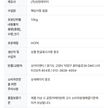
제조사
(주)보현채우미
수입원
해당사항 없음
포장단위별
10kg
내용물의
용량(중량),
수량,크기
포장재질
HOPE
생산자 및
상품 한글표시사항 참조
수입자
반품/교환처
상어이엔티 / 경기도 고양시 덕양구 꽃마을로36 DMC스타
비즈6차 804호 / 010-3828-4959
소비자안전
상세페이지 참조
을 위한
주의사항
품질보증기
제품 이상 시 공정거래위원회 고시 소비자분쟁해결기준에
준
의거 보상합니다.