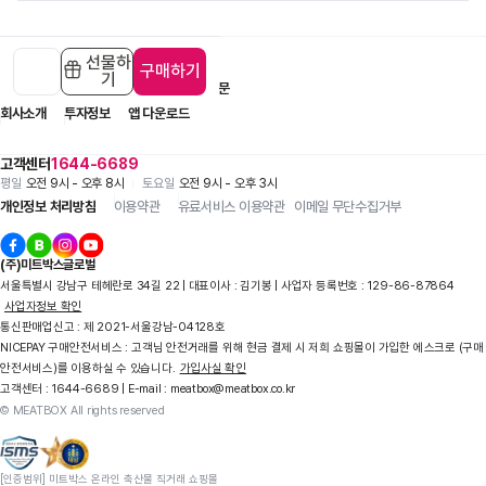
선물하
구매하기
기
입점 제휴 문의
1:1 문의
자주 묻는 질문
회사소개
투자정보
앱 다운로드
고객센터
1644-6689
평일
오전 9시 - 오후 8시
토요일
오전 9시 - 오후 3시
개인정보 처리방침
이용약관
유료서비스 이용약관
이메일 무단수집거부
(주)미트박스글로벌
서울특별시 강남구 테헤란로 34길 22 | 대표이사 : 김기봉 | 사업자 등록번호 : 129-86-87864
사업자정보 확인
통신판매업신고 : 제 2021-서울강남-04128호
NICEPAY 구매안전서비스 : 고객님 안전거래를 위해 현금 결제 시 저희 쇼핑몰이 가입한 에스크로 (구매
안전서비스)를 이용하실 수 있습니다.
가입사실 확인
고객센터 : 1644-6689 | E-mail : meatbox@meatbox.co.kr
© MEATBOX All rights reserved
[인증범위] 미트박스 온라인 축산물 직거래 쇼핑몰
