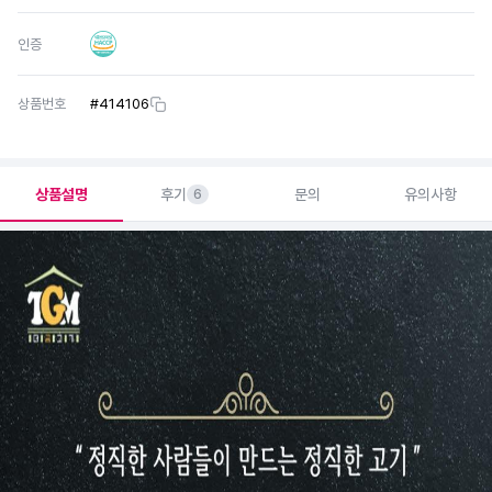
인증
상품번호
#
414106
상품설명
후기
문의
유의사항
6