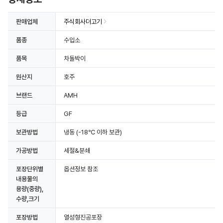
판매업체
주식회사더고기
품종
수입소
품목
차돌박이
상세정보 더보기
원산지
호주
브랜드
AMH
등급
GF
보관방법
냉동
(-18℃ 이하 보관)
가공방법
세절&분쇄
포장단위별
옵션정보 참조
내용물의
용량(중량),
수량,크기
포장방법
열성형진공포장