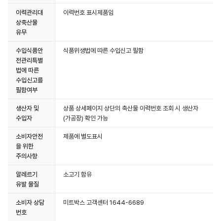
이력관리대
이력번호 표시제품임
상축산물
유무
수입식품안
식품위생법에 따른 수입신고 필함
전관리특별
법에 따른
수입신고를
필함여부
생산자 및
상품 상세페이지 상단의 축산물 이력번호 조회 시 생산자
수입자
(가공장) 확인 가능
소비자안전
제품에 별도표시
을 위한
주의사항
알레르기
소고기 함유
유발 물질
소비자 상담
미트박스 고객센터 1644-6689
번호