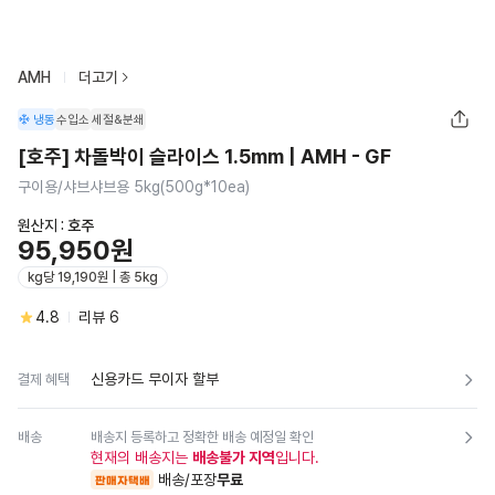
AMH
더고기
냉동
수입소
세절&분쇄
[호주] 차돌박이 슬라이스 1.5mm | AMH - GF
구이용/샤브샤브용 5kg(500g*10ea)
원산지 :
호주
95,950원
kg당 19,190원 | 총 5kg
4.8
리뷰
6
신용카드 무이자 할부
결제 혜택
배송
배송지 등록하고 정확한 배송 예정일 확인
현재의 배송지는
배송불가 지역
입니다.
배송/포장
무료
판매자택배