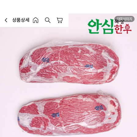
대표이미지
상품상세
장바구니
이전페이지로 이동
홈 버튼
홈