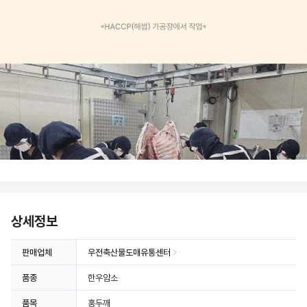
상세정보
판매업체
우전축산물도매유통센터
품종
한우암소
품목
홍두깨