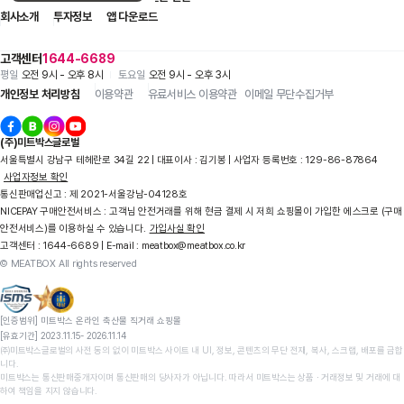
회사소개
투자정보
앱 다운로드
고객센터
1644-6689
평일
오전 9시 - 오후 8시
토요일
오전 9시 - 오후 3시
개인정보 처리방침
이용약관
유료서비스 이용약관
이메일 무단수집거부
(주)미트박스글로벌
서울특별시 강남구 테헤란로 34길 22 | 대표이사 : 김기봉 | 사업자 등록번호 : 129-86-87864
사업자정보 확인
통신판매업신고 : 제 2021-서울강남-04128호
NICEPAY 구매안전서비스 : 고객님 안전거래를 위해 현금 결제 시 저희 쇼핑몰이 가입한 에스크로 (구매
안전서비스)를 이용하실 수 있습니다.
가입사실 확인
고객센터 : 1644-6689 | E-mail : meatbox@meatbox.co.kr
© MEATBOX All rights reserved
[인증범위] 미트박스 온라인 축산물 직거래 쇼핑몰

[유효기간] 2023.11.15- 2026.11.14
상세정보 더보기
㈜미트박스글로벌의 사전 동의 없이 미트박스 사이트 내 UI, 정보, 콘텐츠의 무단 전재, 복사, 스크랩, 배포를 금합
니다.

미트박스는 통신판매중개자이며 통신판매의 당사자가 아닙니다. 따라서 미트박스는 상품 ∙ 거래정보 및 거래에 대
하여 책임을 지지 않습니다.