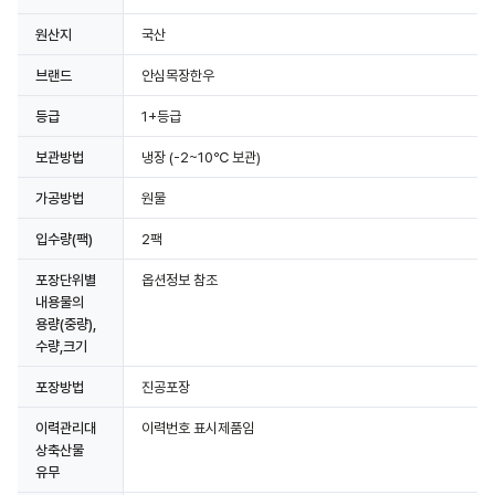
원산지
국산
브랜드
안심목장한우
등급
1+등급
보관방법
냉장
(-2~10℃ 보관)
가공방법
원물
입수량(팩)
2팩
포장단위별
옵션정보 참조
내용물의
용량(중량),
수량,크기
포장방법
진공포장
이력관리대
이력번호 표시제품임
상축산물
유무