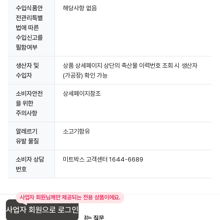
수입식품안
해당사항 없음
전관리특별
법에 따른
수입신고를
필함여부
생산자 및
상품 상세페이지 상단의 축산물 이력번호 조회 시 생산자
수입자
(가공장) 확인 가능
소비자안전
상세페이지참조
을 위한
주의사항
알레르기
소고기함유
유발 물질
소비자 상담
미트박스 고객센터 1644-6689
번호
사업자 회원님께만 제공되는 전용 상품이에요.
사업자 회원으로 로그인
입점 제휴 문의
1:1 문의
자주 묻는 질문