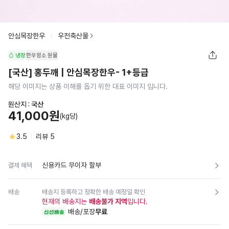
안심목장한우
우전축산물
냉장
한우암소
원물
[국산] 홍두깨 | 안심목장한우- 1+등급
해당 이미지는 상품 이해를 돕기 위한 대표 이미지 입니다.
원산지 :
국산
41,000원
(kg당)
3.5
리뷰
5
신용카드 무이자 할부
결제 혜택
배송
배송지 등록하고 정확한 배송 예정일 확인
현재의 배송지는
배송불가 지역
입니다.
배송/포장
무료
신선배송