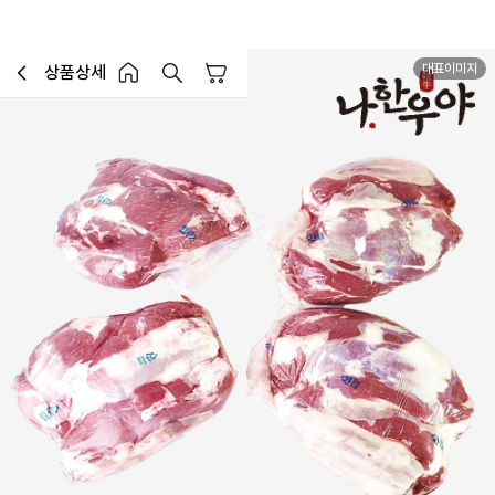
대표이미지
상품상세
장바구니
이전페이지로 이동
홈 버튼
홈