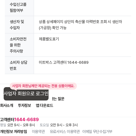
수입신고를
필함여부
생산자 및
상품 상세페이지 상단의 축산물 이력번호 조회 시 생산자
수입자
(가공장) 확인 가능
소비자안전
제품별도표기
을 위한
주의사항
소비자 상담
미트박스 고객센터 1644-6689
번호
사업자 회원님께만 제공되는 전용 상품이에요.
사업자 회원으로 로그인
입점 제휴 문의
1:1 문의
자주 묻는 질문
회사소개
투자정보
앱 다운로드
고객센터
1644-6689
평일
오전 9시 - 오후 8시
토요일
오전 9시 - 오후 3시
개인정보 처리방침
이용약관
유료서비스 이용약관
이메일 무단수집거부