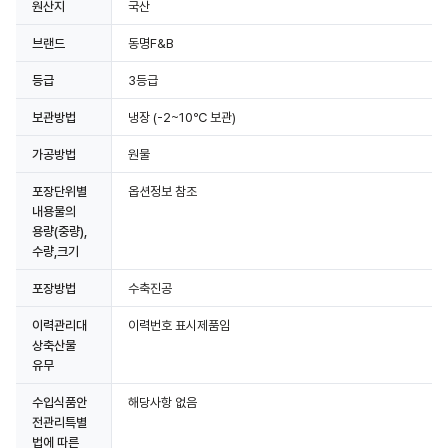
원산지
국산
브랜드
동명F&B
등급
3등급
보관방법
냉장
(-2~10℃ 보관)
가공방법
원물
포장단위별
옵션정보 참조
내용물의
용량(중량),
수량,크기
포장방법
수축진공
이력관리대
이력번호 표시제품임
상축산물
유무
수입식품안
해당사항 없음
전관리특별
법에 따른