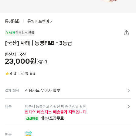
동명F&B
동명에프앤비
냉장
한우암소
원물
[국산] 사태 | 동명F&B - 3등급
원산지 :
국산
23,000원
(kg당)
4.3
리뷰
96
신용카드 무이자 할부
결제 혜택
배송
배송지 등록하고 정확한 배송 예정일 확인
현재의 배송지는
배송불가 지역
입니다.
배송/포장
무료
신선배송
인증