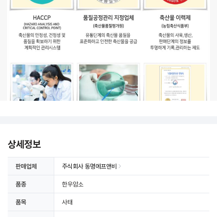
상세정보
판매업체
주식회사 동명에프앤비
품종
한우암소
상세정보 더보기
품목
사태