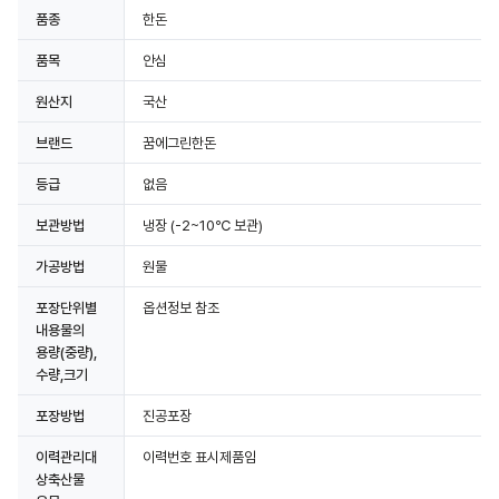
품종
한돈
품목
안심
원산지
국산
브랜드
꿈에그린한돈
등급
없음
보관방법
냉장
(-2~10℃ 보관)
가공방법
원물
포장단위별
옵션정보 참조
내용물의
용량(중량),
수량,크기
포장방법
진공포장
이력관리대
이력번호 표시제품임
상축산물