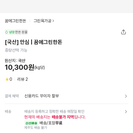
꿈에그린한돈
그린육가공
냉장
한돈
원물
[국산] 안심 | 꿈에그린한돈
중량선택 가능
원산지 :
국산
10,300원
(kg당)
0
리뷰
2
신용카드 무이자 할부
결제 혜택
배송
배송지 등록하고 정확한 배송 예정일 확인
현재의 배송지는
배송불가 지역
입니다.
배송/포장
무료
신선배송
제주도 배송 불가