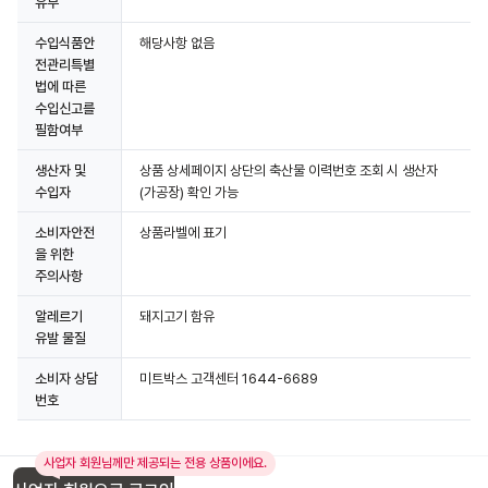
유무
수입식품안
해당사항 없음
전관리특별
법에 따른
수입신고를
필함여부
생산자 및
상품 상세페이지 상단의 축산물 이력번호 조회 시 생산자
수입자
(가공장) 확인 가능
소비자안전
상품라벨에 표기
을 위한
주의사항
알레르기
돼지고기 함유
유발 물질
소비자 상담
미트박스 고객센터 1644-6689
번호
사업자 회원님께만 제공되는 전용 상품이에요.