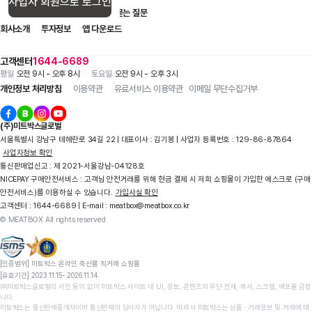
사업자 회원으로 로그인
입점 제휴 문의
1:1 문의
자주 묻는 질문
회사소개
투자정보
앱 다운로드
고객센터
1644-6689
평일
오전 9시 - 오후 8시
토요일
오전 9시 - 오후 3시
개인정보 처리방침
이용약관
유료서비스 이용약관
이메일 무단수집거부
(주)미트박스글로벌
서울특별시 강남구 테헤란로 34길 22 | 대표이사 : 김기봉 | 사업자 등록번호 : 129-86-87864
사업자정보 확인
통신판매업신고 : 제 2021-서울강남-04128호
NICEPAY 구매안전서비스 : 고객님 안전거래를 위해 현금 결제 시 저희 쇼핑몰이 가입한 에스크로 (구매
안전서비스)를 이용하실 수 있습니다.
가입사실 확인
고객센터 : 1644-6689 | E-mail : meatbox@meatbox.co.kr
© MEATBOX All rights reserved
[인증범위] 미트박스 온라인 축산물 직거래 쇼핑몰

[유효기간] 2023.11.15- 2026.11.14
㈜미트박스글로벌의 사전 동의 없이 미트박스 사이트 내 UI, 정보, 콘텐츠의 무단 전재, 복사, 스크랩, 배포를 금합
니다.

미트박스는 통신판매중개자이며 통신판매의 당사자가 아닙니다. 따라서 미트박스는 상품 ∙ 거래정보 및 거래에 대