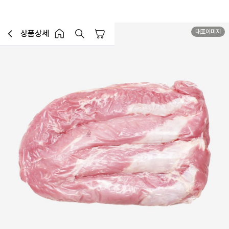
대표이미지
상품상세
장바구니
이전페이지로 이동
홈 버튼
홈