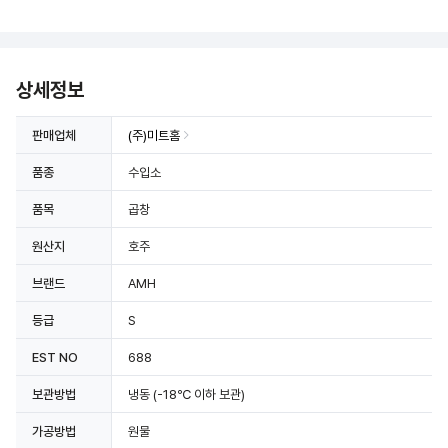
상세정보 더보기
상세정보
판매업체
(주)미트홈
품종
수입소
품목
곱창
원산지
호주
브랜드
AMH
등급
S
EST NO
688
보관방법
냉동
(-18℃ 이하 보관)
가공방법
원물