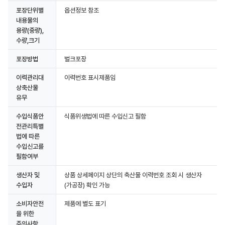
포장단위별
옵션정보 참조
내용물의
용량(중량),
수량,크기
포장방법
벌크포장
이력관리대
이력번호 표시제품임
상축산물
유무
수입식품안
식품위생법에 따른 수입신고 필함
전관리특별
법에 따른
수입신고를
필함여부
생산자 및
상품 상세페이지 상단의 축산물 이력번호 조회 시 생산자
수입자
(가공장) 확인 가능
소비자안전
제품에 별도 표기
을 위한
주의사항