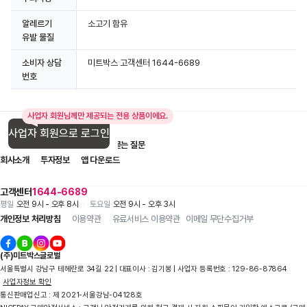
알레르기
소고기 함유
유발 물질
소비자 상담
미트박스 고객센터 1644-6689
번호
사업자 회원님께만 제공되는 전용 상품이에요.
사업자 회원으로 로그인
입점 제휴 문의
1:1 문의
자주 묻는 질문
회사소개
투자정보
앱 다운로드
고객센터
1644-6689
평일
오전 9시 - 오후 8시
토요일
오전 9시 - 오후 3시
개인정보 처리방침
이용약관
유료서비스 이용약관
이메일 무단수집거부
(주)미트박스글로벌
서울특별시 강남구 테헤란로 34길 22 | 대표이사 : 김기봉 | 사업자 등록번호 : 129-86-87864
사업자정보 확인
통신판매업신고 : 제 2021-서울강남-04128호