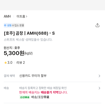
AMH
미트홈
냉동
수입소
원물
[호주] 곱창 | AMH(688) - S
스위프트 박스랑 섞여있을수 있습니다.
원산지 :
호주
5,300원
(kg당)
3.0
리뷰
2
신용카드 무이자 할부
결제 혜택
배송
배송지 등록하고 정확한 배송 예정일 확인
현재의 배송지는
배송불가 지역
입니다.
배송/포장
무료
신선배송