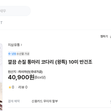
ST
찜하기
지삼유통
냉동
수산물
가공
깔끔 손질 통마리 코다리 (왕특) 10미 반건조
원산지 :
러시아산(국내가공)
40,900원
(Box당)
0
리뷰
0
신용카드 무이자 할부
결제 혜택