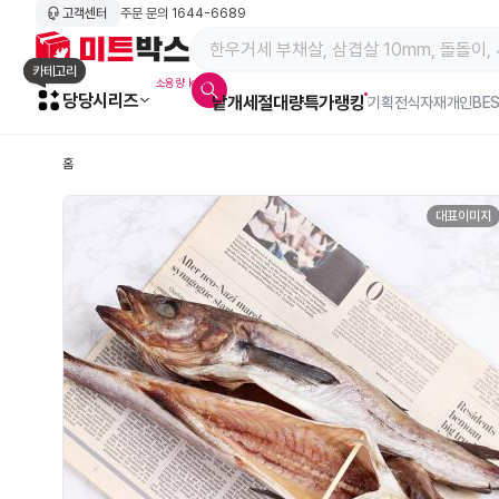
고객센터
주문 문의
1644-6689
메인 페이지 바로가기
카테고리
소용량 kg육
당당시리즈
낱개
세절
대량특가
랭킹
알람아이콘
기획전
식자재
개인BE
홈
대표이미지