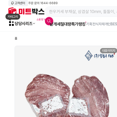
고객센터
주문 문의
1644-6689
메인 페이지 바로가기
카테고리
소용량 kg육
당당시리즈
낱개
세절
대량특가
랭킹
알람아이콘
기획전
식자재
개인BE
홈
대표이미지