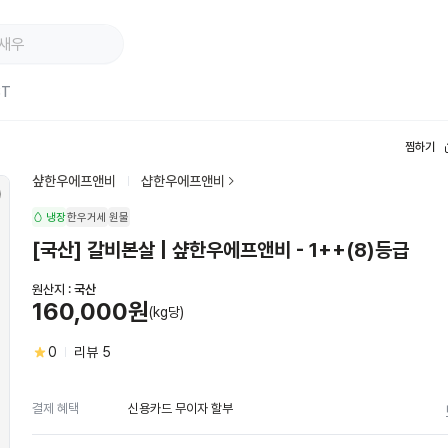
ST
찜하기
샾한우에프앤비
샵한우에프앤비
냉장
한우거세
원물
[국산] 갈비본살 | 샾한우에프앤비 - 1++(8)등급
원산지 :
국산
160,000원
(kg당)
0
리뷰
5
신용카드 무이자 할부
결제 혜택