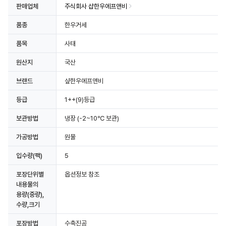
판매업체
주식회사 샵한우에프앤비
품종
한우거세
품목
사태
원산지
국산
브랜드
샾한우에프앤비
등급
1++(9)등급
보관방법
냉장
(-2~10℃ 보관)
가공방법
원물
입수량(팩)
5
포장단위별
옵션정보 참조
내용물의
용량(중량),
수량,크기
포장방법
수축진공