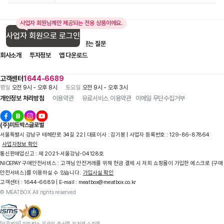
사업자 회원님께만 제공되는 전용 상품이에요.
사업자 회원으로 로그인
입점 제휴 문의
1:1 문의
자주 묻는 질문
회사소개
투자정보
앱 다운로드
고객센터
1644-6689
평일
오전 9시 - 오후 8시
토요일
오전 9시 - 오후 3시
개인정보 처리방침
이용약관
유료서비스 이용약관
이메일 무단수집거부
(주)미트박스글로벌
서울특별시 강남구 테헤란로 34길 22 | 대표이사 : 김기봉 | 사업자 등록번호 : 129-86-87864
사업자정보 확인
통신판매업신고 : 제 2021-서울강남-04128호
NICEPAY 구매안전서비스 : 고객님 안전거래를 위해 현금 결제 시 저희 쇼핑몰이 가입한 에스크로 (구매
안전서비스)를 이용하실 수 있습니다.
가입사실 확인
고객센터 : 1644-6689 | E-mail : meatbox@meatbox.co.kr
© MEATBOX All rights reserved
[인증범위] 미트박스 온라인 축산물 직거래 쇼핑몰
