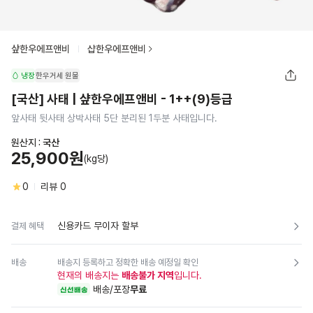
샾한우에프앤비
샵한우에프앤비
냉장
한우거세
원물
[국산] 사태 | 샾한우에프앤비 - 1++(9)등급
앞사태 뒷사태 상박사태 5단 분리된 1두분 사태입니다.
원산지 :
국산
25,900원
(kg당)
0
리뷰
0
신용카드 무이자 할부
결제 혜택
배송
배송지 등록하고 정확한 배송 예정일 확인
현재의 배송지는
배송불가 지역
입니다.
배송/포장
무료
신선배송