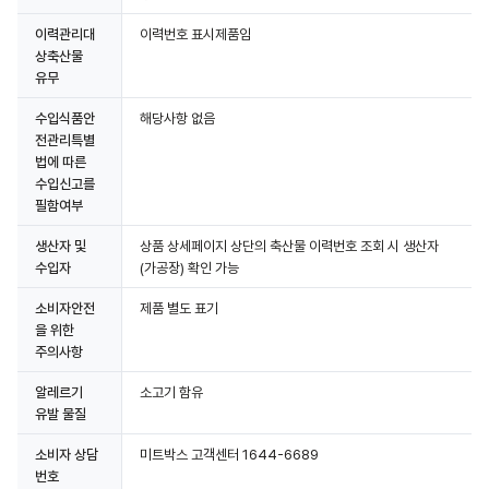
이력관리대
이력번호 표시제품임
상축산물
유무
수입식품안
해당사항 없음
전관리특별
법에 따른
수입신고를
필함여부
생산자 및
상품 상세페이지 상단의 축산물 이력번호 조회 시 생산자
수입자
(가공장) 확인 가능
소비자안전
제품 별도 표기
을 위한
주의사항
알레르기
소고기 함유
유발 물질
소비자 상담
미트박스 고객센터 1644-6689
번호