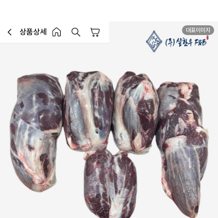
대표이미지
상품상세
장바구니
이전페이지로 이동
홈 버튼
홈