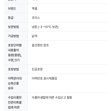
브랜드
엑셀
등급
초이스
보관방법
냉장
(-2~10℃ 보관)
가공방법
낱개
포장단위별
옵션정보 참조
내용물의
용량(중량),
수량,크기
포장방법
진공포장
이력관리대
이력번호 표시제품임
상축산물
유무
수입식품안
식품위생법에 따른 수입신고 필함
전관리특별
법에 따른