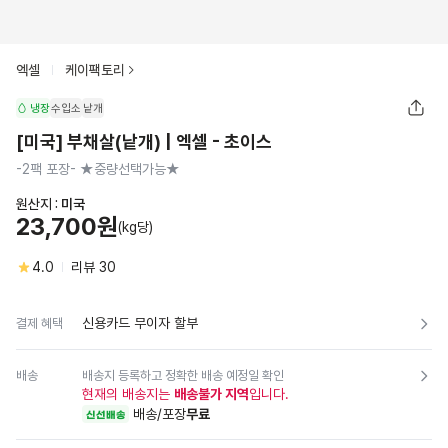
엑셀
케이팩토리
냉장
수입소
낱개
[미국] 부채살(낱개) | 엑셀 - 초이스
-2팩 포장- ★중량선택가능★
원산지 :
미국
23,700원
(kg당)
4.0
리뷰
30
신용카드 무이자 할부
결제 혜택
배송
배송지 등록하고 정확한 배송 예정일 확인
현재의 배송지는
배송불가 지역
입니다.
배송/포장
무료
신선배송