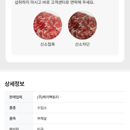
상세정보
판매업체
(주)케이팩토리
품종
수입소
품목
부채살
원산지
미국