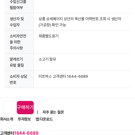
수입신고를
필함여부
생산자 및
상품 상세페이지 상단의 축산물 이력번호 조회 시 생산자
수입자
(가공장) 확인 가능
소비자안전
제품별도표기
을 위한
주의사항
알레르기
소고기 함유
유발 물질
소비자 상담
미트박스 고객센터 1644-6689
상세정보 더보기
번호
구매하기
입점 제휴 문의
1:1 문의
자주 묻는 질문
회사소개
투자정보
앱 다운로드
고객센터
1644-6689