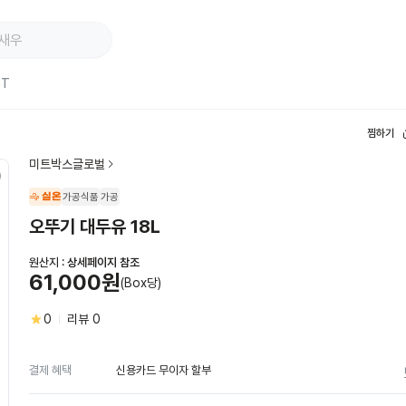
ST
찜하기
미트박스글로벌
실온
가공식품
가공
오뚜기 대두유 18L
원산지 :
상세페이지 참조
61,000원
(Box당)
0
리뷰
0
신용카드 무이자 할부
결제 혜택