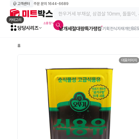
고객센터
주문 문의
1644-6689
메인 페이지 바로가기
카테고리
소용량 kg육
당당시리즈
낱개
세절
대량특가
랭킹
알람아이콘
기획전
식자재
개인BE
홈
대표이미지