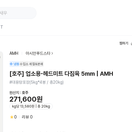
ST
찜하기
AMH
아시안푸드스타
냉동
수입소
세절&분쇄
[호주] 업소용-헤드미트 다짐육 5mm | AMH
#대용량포장(5kg*4봉 / 총20kg)
원산지 :
호주
271,600원
kg당 13,580원 | 총 20kg
0
리뷰
0