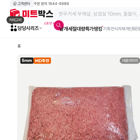
고객센터
주문 문의
1644-6689
메인 페이지 바로가기
카테고리
소용량 kg육
당당시리즈
낱개
세절
대량특가
랭킹
알람아이콘
기획전
식자재
개인BE
홈
5mm
대표이미지
MD추천