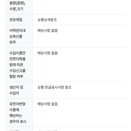
용량(중량),
수량,크기
포장재질
상품상세참조
이력관리대
해당사항 없음
상축산물
유무
수입식품안
해당사항 없음
전관리특별
법에 따른
수입신고를
필함 여부
생산자 및
상품 한글표시사항 참조
수입자
유전자변형
해당사항 없음
식품에
해당하는
경우의 표시
상세정보 더보기