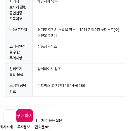
지리적
해당사항 없음
표시제 관련
공인인증
획득여부
반품/교환처
경기도 이천시 부발읍 황무로 1911 지하2층 푸디스트(주)
이천물류센터
소비자안전
상품상세참조
을 위한
주의사항
알레르기
상세페이지 참조
유발 물질
소비자 상담
미트박스 고객센터 1644-6689
번호
구매하기
입점 제휴 문의
1:1 문의
자주 묻는 질문
회사소개
투자정보
앱 다운로드