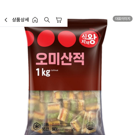
대표이미지
상품상세
장바구니
이전페이지로 이동
홈 버튼
홈