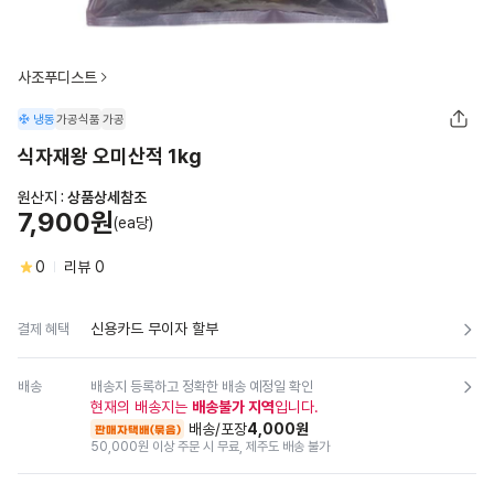
사조푸디스트
냉동
가공식품
가공
식자재왕 오미산적 1kg
원산지 :
상품상세참조
7,900원
(ea당)
0
리뷰
0
신용카드 무이자 할부
결제 혜택
배송
배송지 등록하고 정확한 배송 예정일 확인
현재의 배송지는
배송불가 지역
입니다.
배송/포장
4,000원
판매자택배(묶음)
50,000원 이상 주문 시 무료
,
제주도 배송 불가