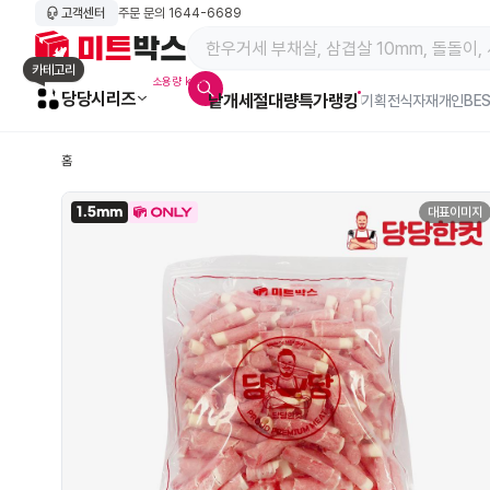
고객센터
주문 문의
1644-6689
메인 페이지 바로가기
카테고리
소용량 kg육
당당시리즈
낱개
세절
대량특가
랭킹
알람아이콘
기획전
식자재
개인BE
홈
1.5mm
대표이미지