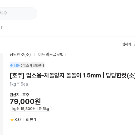
ST
찜하기
당당한컷(소)
미트박스글로벌
냉동
수입소
세절&분쇄
[호주] 업소용-차돌양지 돌돌이 1.5mm | 당당한컷(소
1kg * 5ea
원산지 :
호주
79,000원
kg당 15,800원 | 총 5kg
3.0
리뷰
1