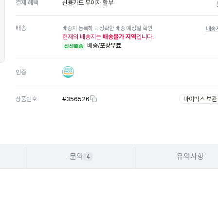
신용카드 무이자 할부
결제 혜택
배송
배송지 등록하고 정확한 배송 예정일 확인
배송
현재의 배송지는
배송불가 지역
입니다.
배송/포장
무료
신선배송
인증
상품번호
#
356526
마이박스 보관
문의
유의사항
4