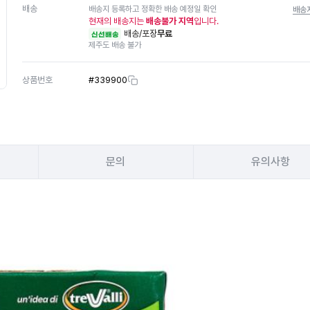
배송
배송지 등록하고 정확한 배송 예정일 확인
배송
현재의 배송지는
배송불가 지역
입니다.
배송/포장
무료
신선배송
제주도 배송 불가
상품번호
#
339900
문의
유의사항