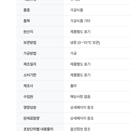
품종
가공식품
품목
가공식품 기타
원산지
제품별도 표기
보관방법
냉장
(0~10℃ 보관)
가공방법
가공
제조일자
제품별도 표기
소비기한
제품별도 표기
제조사
홉라
수입원
해당사항 없음
영양성분
상세페이지 참조
원재료함량
상세페이지 참조
포장단위별 내용물의
옵션정보 참조