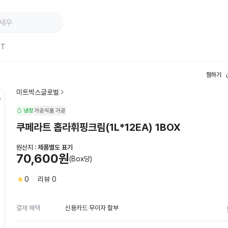
ST
찜하기
미트박스글로벌
냉장
가공식품
가공
쿠페라트 홉라휘핑크림(1L*12EA) 1BOX
원산지 :
제품별도 표기
70,600원
(Box당)
0
리뷰
0
신용카드 무이자 할부
결제 혜택