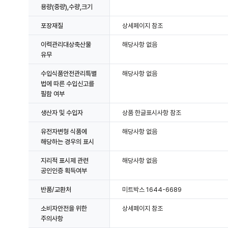
용량(중량),수량,크기
포장재질
상세페이지 참조
이력관리대상축산물
해당사항 없음
유무
수입식품안전관리특별
해당사항 없음
법에 따른 수입신고를
필함 여부
생산자 및 수입자
상품 한글표시사항 참조
유전자변형 식품에
해당사항 없음
해당하는 경우의 표시
지리적 표시제 관련
해당사항 없음
공인인증 획득여부
반품/교환처
미트박스 1644-6689
소비자안전을 위한
상세페이지 참조
주의사항