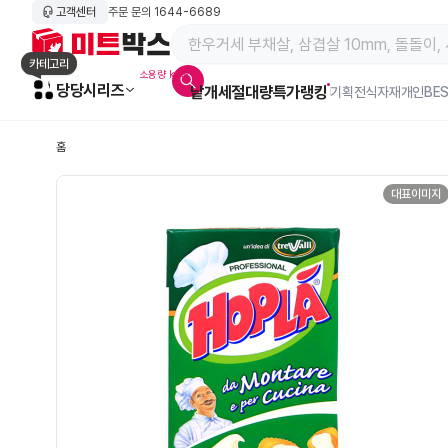
고객센터
주문 문의
1644-6689
메인 페이지 바로가기
카테고리
소용량 kg육
당당시리즈
낱개
세절
대량특가
랭킹
알람아이콘
기획전
식자재
개인BE
홈
대표이미지