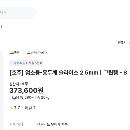
ST
찜하기
그린햄
그린육가공
냉동
수입소
세절&분쇄
[호주] 업소용-홍두깨 슬라이스 2.5mm | 그린햄 - S
원산지 :
호주
373,600원
kg당 18,680원 | 총 20kg
3.7
리뷰
7
신용카드 무이자 할부
결제 혜택