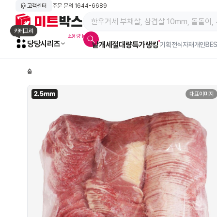
고객센터
주문 문의
1644-6689
메인 페이지 바로가기
카테고리
소용량 kg육
당당시리즈
낱개
세절
대량특가
랭킹
알람아이콘
기획전
식자재
개인BE
홈
2.5mm
대표이미지