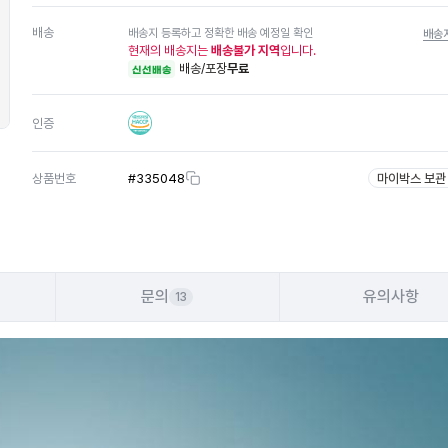
배송
배송지 등록하고 정확한 배송 예정일 확인
배송
현재의 배송지는
배송불가 지역
입니다.
배송/포장
무료
신선배송
인증
상품번호
#
335048
마이박스 보관
문의
유의사항
13