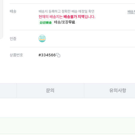
배송
배송지 등록하고 정확한 배송 예정일 확인
배송
현재의 배송지는
배송불가 지역
입니다.
배송/포장
무료
신선배송
인증
상품번호
#
334566
문의
유의사항