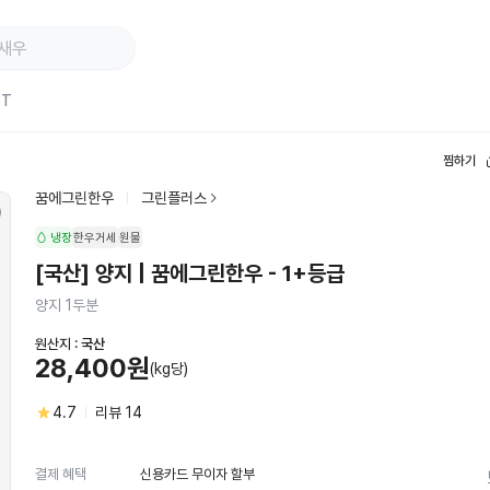
ST
찜하기
꿈에그린한우
그린플러스
냉장
한우거세
원물
[국산] 양지 | 꿈에그린한우 - 1+등급
양지 1두분
원산지 :
국산
28,400원
(kg당)
4.7
리뷰
14
신용카드 무이자 할부
결제 혜택