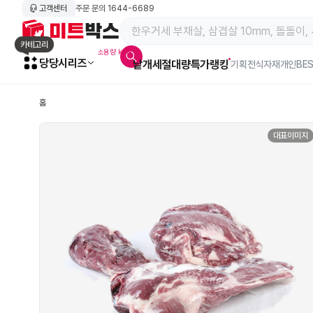
고객센터
주문 문의
1644-6689
메인 페이지 바로가기
카테고리
소용량 kg육
당당시리즈
낱개
세절
대량특가
랭킹
알람아이콘
기획전
식자재
개인BE
홈
대표이미지