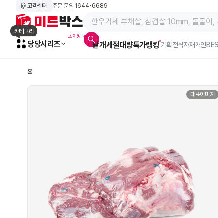
고객센터
주문 문의
1644-6689
메인 페이지 바로가기
카테고리
소용량 kg육
당당시리즈
낱개
세절
대량특가
랭킹
알람아이콘
기획전
식자재
개인BE
홈
대표이미지