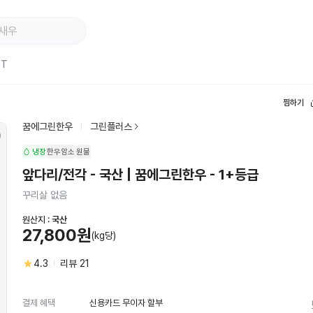
ST
찜하기
꿈에그린한우
그린플러스
냉장
한우암소
원물
앞다리/전각 - 국산 | 꿈에그린한우 - 1+등급
꾸리살 없음
원산지 :
국산
27,800원
(kg당)
4.3
리뷰
21
신용카드 무이자 할부
결제 혜택