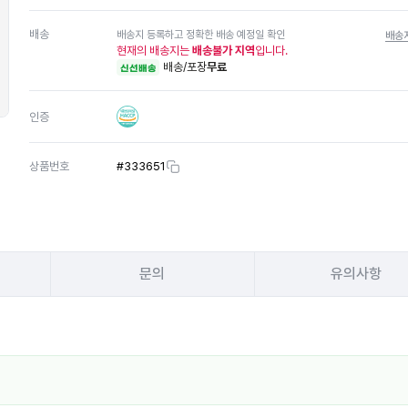
배송
배송지 등록하고 정확한 배송 예정일 확인
배송
현재의 배송지는
배송불가 지역
입니다.
배송/포장
무료
신선배송
인증
상품번호
#
333651
문의
유의사항