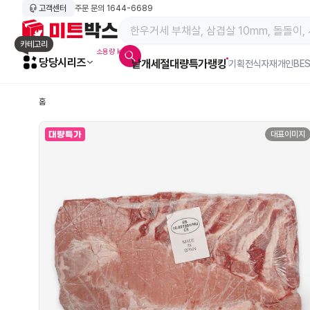
고객센터
주문 문의
1644-6689
메인 페이지 바로가기
카테고리
소용량 kg육
당당시리즈
낱개
세절
대량특가
랭킹
알람아이콘
기획전
식자재
개인BE
홈
대표이미지
대량특가