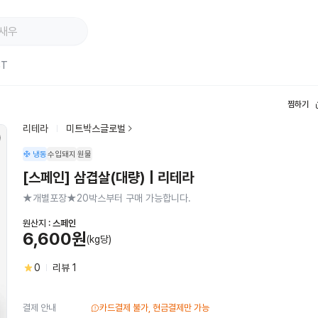
ST
찜하기
리테라
미트박스글로벌
냉동
수입돼지
원물
[스페인] 삼겹살(대량) | 리테라
★개별포장★20박스부터 구매 가능합니다.
원산지 :
스페인
6,600원
(kg당)
0
리뷰
1
결제 안내
카드결제 불가, 현금결제만 가능