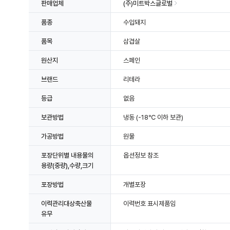
판매업체
(주)미트박스글로벌
품종
수입돼지
품목
삼겹살
원산지
스페인
브랜드
리테라
등급
없음
보관방법
냉동
(-18℃ 이하 보관)
가공방법
원물
포장단위별 내용물의
옵션정보 참조
용량(중량),수량,크기
포장방법
개별포장
이력관리대상축산물
이력번호 표시제품임
유무