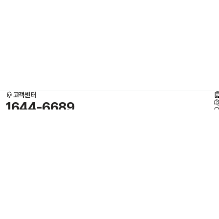
고객센터
1644-6689
평일
오전 9시 - 오후 8시
토요일
오전 9시 - 오후 3시
언론보도
“22시 주문·냉장고 안 배송”… 미트박스
2026-07-31
이메일 무단수집거부
4
사업자정보 확인