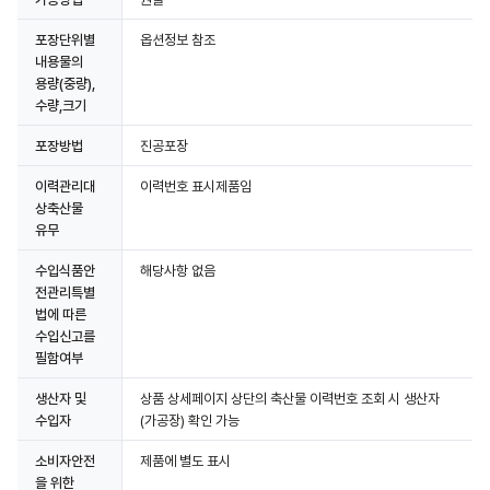
포장단위별
옵션정보 참조
내용물의
용량(중량),
수량,크기
포장방법
진공포장
이력관리대
이력번호 표시제품임
상축산물
유무
수입식품안
해당사항 없음
전관리특별
법에 따른
수입신고를
필함여부
생산자 및
상품 상세페이지 상단의 축산물 이력번호 조회 시 생산자
수입자
(가공장) 확인 가능
소비자안전
제품에 별도 표시
을 위한