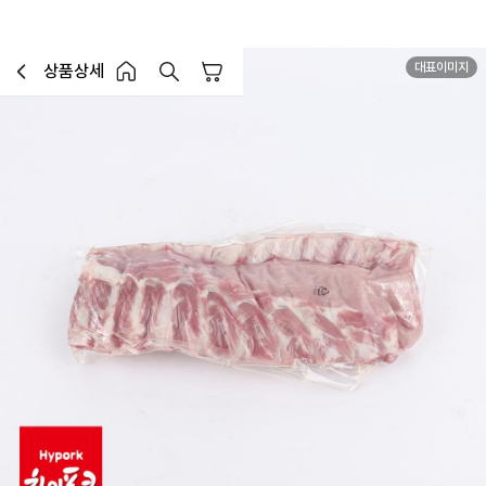
대표이미지
상품상세
장바구니
이전페이지로 이동
홈 버튼
홈