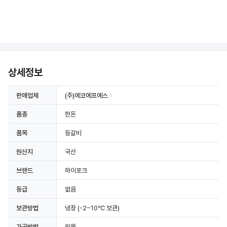
상세정보 더보기
상세정보
판매업체
(주)에코에프에스
품종
한돈
품목
등갈비
원산지
국산
브랜드
하이포크
등급
없음
보관방법
냉장
(-2~10℃ 보관)
가공방법
원물