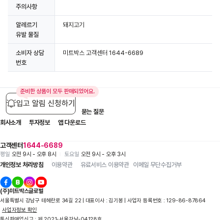
주의사항
알레르기
돼지고기
유발 물질
소비자 상담
미트박스 고객센터 1644-6689
번호
준비한 상품이 모두 판매되었어요.
입고 알림 신청하기
입점 제휴 문의
1:1 문의
자주 묻는 질문
회사소개
투자정보
앱 다운로드
고객센터
1644-6689
평일
오전 9시 - 오후 8시
토요일
오전 9시 - 오후 3시
개인정보 처리방침
이용약관
유료서비스 이용약관
이메일 무단수집거부
(주)미트박스글로벌
서울특별시 강남구 테헤란로 34길 22 | 대표이사 : 김기봉 | 사업자 등록번호 : 129-86-87864
사업자정보 확인
통신판매업신고 : 제 2021-서울강남-04128호