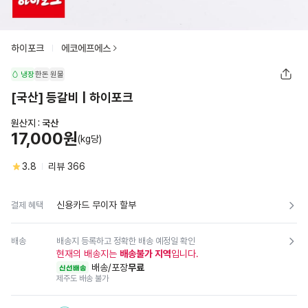
하이포크
에코에프에스
냉장
한돈
원물
[국산] 등갈비 | 하이포크
원산지 :
국산
17,000원
(kg당)
3.8
리뷰
366
신용카드 무이자 할부
결제 혜택
배송
배송지 등록하고 정확한 배송 예정일 확인
현재의 배송지는
배송불가 지역
입니다.
배송/포장
무료
신선배송
제주도 배송 불가