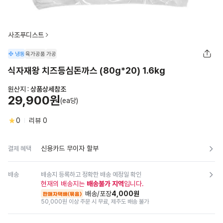
사조푸디스트
냉동
육가공품
가공
식자재왕 치즈등심돈까스 (80g*20) 1.6kg
원산지 :
상품상세참조
29,900원
(ea당)
0
리뷰
0
신용카드 무이자 할부
결제 혜택
배송
배송지 등록하고 정확한 배송 예정일 확인
현재의 배송지는
배송불가 지역
입니다.
배송/포장
4,000원
판매자택배(묶음)
50,000원 이상 주문 시 무료
,
제주도 배송 불가