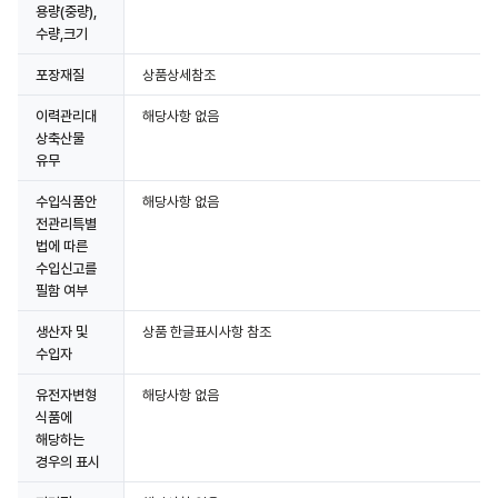
용량(중량),
수량,크기
포장재질
상품상세참조
이력관리대
해당사항 없음
상축산물
유무
수입식품안
해당사항 없음
전관리특별
법에 따른
수입신고를
필함 여부
생산자 및
상품 한글표시사항 참조
수입자
유전자변형
해당사항 없음
식품에
해당하는
경우의 표시