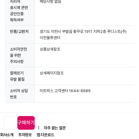
지리적
해당사항 없음
표시제 관련
공인인증
획득여부
반품/교환처
경기도 이천시 부발읍 황무로 1911 지하2층 푸디스트(주)
이천물류센터
소비자안전
상품상세참조
을 위한
주의사항
알레르기
상세페이지참조
유발 물질
소비자 상담
미트박스 고객센터 1644-6689
번호
구매하기
입점 제휴 문의
1:1 문의
자주 묻는 질문
회사소개
투자정보
앱 다운로드