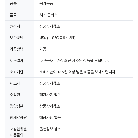
품종
육가공품
품목
치즈 돈까스
원산지
상품상세참조
보관방법
냉동
(-18℃ 이하 보관)
상세정보 더보기
가공방법
가공
제조일자
[제품표기] 가장 최근 제조된 상품을 드립니다.
소비기한
소비기한이 135일 이상 남은 제품을 보내드립니다.
제조사
상품상세참조
수입원
해당사항 없음
영양성분
상품상세참조
원재료함량
해당사항 없음
포장단위별
옵션정보 참조
내용물의