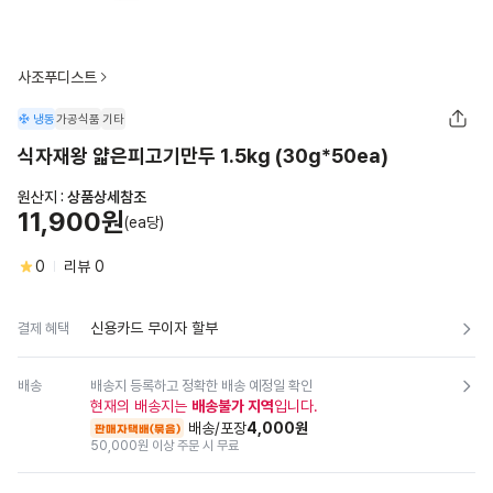
사조푸디스트
냉동
가공식품
기타
식자재왕 얇은피고기만두 1.5kg (30g*50ea)
원산지 :
상품상세참조
11,900원
(ea당)
0
리뷰
0
신용카드 무이자 할부
결제 혜택
배송
배송지 등록하고 정확한 배송 예정일 확인
현재의 배송지는
배송불가 지역
입니다.
배송/포장
4,000원
판매자택배(묶음)
50,000원 이상 주문 시 무료