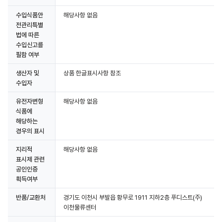
수입식품안
해당사항 없음
전관리특별
법에 따른
수입신고를
필함 여부
생산자 및
상품 한글표시사항 참조
수입자
유전자변형
해당사항 없음
식품에
해당하는
경우의 표시
지리적
해당사항 없음
표시제 관련
공인인증
획득여부
반품/교환처
경기도 이천시 부발읍 황무로 1911 지하2층 푸디스트(주)
이천물류센터