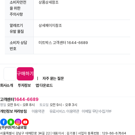
소비자안전
상품상세참조
을 위한
주의사항
알레르기
상세페이지참조
유발 물질
소비자 상담
미트박스 고객센터 1644-6689
번호
구매하기
입점 제휴 문의
1:1 문의
자주 묻는 질문
회사소개
투자정보
앱 다운로드
고객센터
1644-6689
평일
오전 9시 - 오후 8시
토요일
오전 9시 - 오후 3시
개인정보 처리방침
이용약관
유료서비스 이용약관
이메일 무단수집거부
(주)미트박스글로벌
서울특별시 강남구 테헤란로 34길 22 | 대표이사 : 김기봉 | 사업자 등록번호 : 129-86-87864