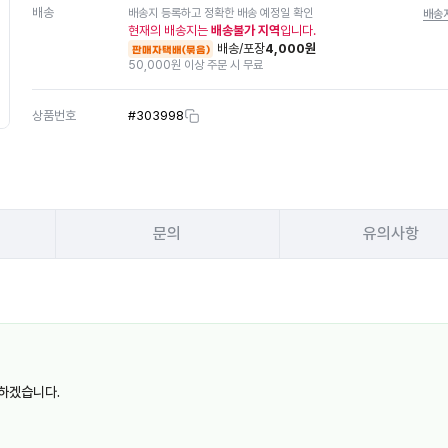
배송
배송지 등록하고 정확한 배송 예정일 확인
배송
현재의 배송지는
배송불가 지역
입니다.
배송/포장
4,000원
판매자택배(묶음)
50,000원 이상 주문 시 무료
상품번호
#
303998
문의
유의사항
하겠습니다.