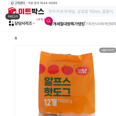
고객센터
주문 문의
1644-6689
메인 페이지 바로가기
카테고리
소용량 kg육
당당시리즈
낱개
세절
대량특가
랭킹
알람아이콘
기획전
식자재
개인BE
홈
대표이미지