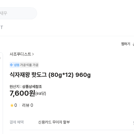
ST
찜하기
사조푸디스트
냉동
가공식품
가공
식자재왕 핫도그 (80g*12) 960g
원산지 :
상품상세참조
7,600원
(ea당)
0
리뷰
0
신용카드 무이자 할부
결제 혜택