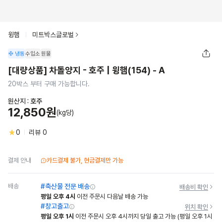
윙햄
미트박스글로벌
냉동
수입소
원물
[대량상품] 차돌양지 - 호주 | 윙햄(154) - A
20박스 부터 구매 가능합니다.
원산지 :
호주
12,850원
(kg당)
0
리뷰
0
결제 안내
카드결제 불가, 현금결제만 가능
배송
#축산물 전문 배송
배송비 확인
평일 오후 4시
이전 주문시 다음날 배송 가능
#창고출고
위치 확인
평일 오후 1시
이전 주문시 오후 4시까지 당일 출고 가능
(평일 오후 1시