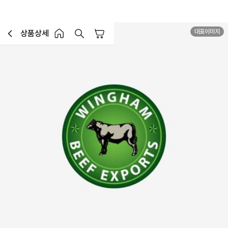
대표이미지
대량특가
상품상세
장바구니
이전페이지로 이동
홈 버튼
홈