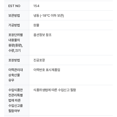
EST NO
154
보관방법
냉동
(-18℃ 이하 보관)
가공방법
원물
포장단위별
옵션정보 참조
내용물의
용량(중량),
수량,크기
포장방법
진공포장
이력관리대
이력번호 표시제품임
상축산물
유무
수입식품안
식품위생법에 따른 수입신고 필함
전관리특별
법에 따른
수입신고를
필함여부