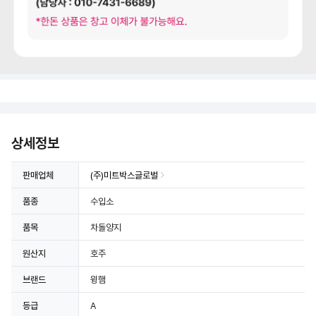
상세정보 더보기
상세정보
판매업체
(주)미트박스글로벌
품종
수입소
품목
차돌양지
원산지
호주
브랜드
윙햄
등급
A