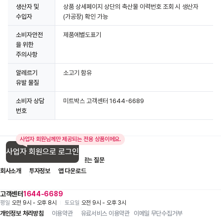
생산자 및
상품 상세페이지 상단의 축산물 이력번호 조회 시 생산자
수입자
(가공장) 확인 가능
소비자안전
제품에별도표기
을 위한
주의사항
알레르기
소고기 함유
유발 물질
소비자 상담
미트박스 고객센터 1644-6689
번호
사업자 회원님께만 제공되는 전용 상품이에요.
사업자 회원으로 로그인
입점 제휴 문의
1:1 문의
자주 묻는 질문
회사소개
투자정보
앱 다운로드
고객센터
1644-6689
평일
오전 9시 - 오후 8시
토요일
오전 9시 - 오후 3시
개인정보 처리방침
이용약관
유료서비스 이용약관
이메일 무단수집거부