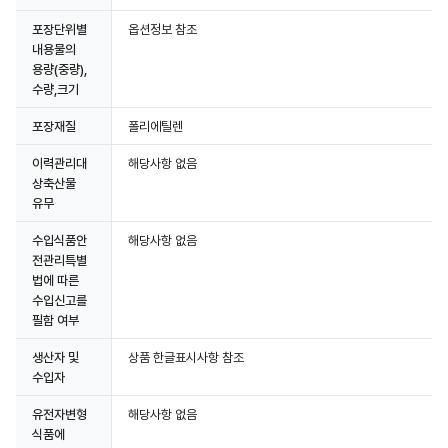
포장단위별
옵션정보 참조
내용물의
용량(중량),
수량,크기
포장재질
폴리에틸렌
이력관리대
해당사항 없음
상축산물
유무
수입식품안
해당사항 없음
전관리특별
법에 따른
수입신고를
필함 여부
생산자 및
상품 한글표시사항 참조
수입자
유전자변형
해당사항 없음
식품에