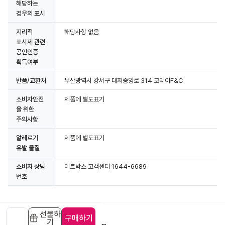
해당하는
경우의 표시
지리적
해당사항 없음
표시제 관련
공인인증
획득여부
반품/교환처
부산광역시 강서구 대저중앙로 314 코리아F&C
소비자안전
제품에 별도표기
을 위한
주의사항
알레르기
제품에 별도표기
유발 물질
소비자 상담
미트박스 고객센터 1644-6689
번호
선물하
구매하기
기