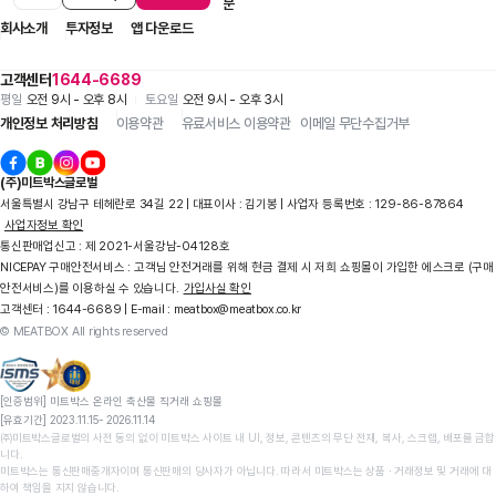
입점 제휴 문의
1:1 문의
자주 묻는 질문
회사소개
투자정보
앱 다운로드
고객센터
1644-6689
평일
오전 9시 - 오후 8시
토요일
오전 9시 - 오후 3시
개인정보 처리방침
이용약관
유료서비스 이용약관
이메일 무단수집거부
(주)미트박스글로벌
서울특별시 강남구 테헤란로 34길 22 | 대표이사 : 김기봉 | 사업자 등록번호 : 129-86-87864
사업자정보 확인
통신판매업신고 : 제 2021-서울강남-04128호
NICEPAY 구매안전서비스 : 고객님 안전거래를 위해 현금 결제 시 저희 쇼핑몰이 가입한 에스크로 (구매
안전서비스)를 이용하실 수 있습니다.
가입사실 확인
고객센터 : 1644-6689 | E-mail : meatbox@meatbox.co.kr
© MEATBOX All rights reserved
[인증범위] 미트박스 온라인 축산물 직거래 쇼핑몰

[유효기간] 2023.11.15- 2026.11.14
㈜미트박스글로벌의 사전 동의 없이 미트박스 사이트 내 UI, 정보, 콘텐츠의 무단 전재, 복사, 스크랩, 배포를 금합
니다.

미트박스는 통신판매중개자이며 통신판매의 당사자가 아닙니다. 따라서 미트박스는 상품 ∙ 거래정보 및 거래에 대
하여 책임을 지지 않습니다.