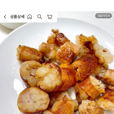
대표이미지
MD추천
상품상세
장바구니
이전페이지로 이동
홈 버튼
홈