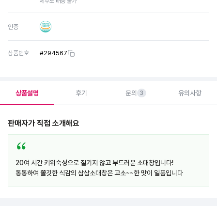
제주도 배송 불가
인증
상품번호
#
294567
상품설명
후기
문의
유의사항
3
판매자가 직접 소개해요
20여 시간 키위숙성으로 질기지 않고 부드러운 소대창입니다!
통통하여 쫄깃한 식감의 삼삼소대창은 고소~~한 맛이 일품입니다