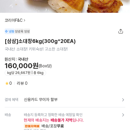
코리아F&C
냉동
양념육
양념
[삼삼]소대창6kg(300g*20EA)
국내산 소대창! 키위숙성! 고소한 소대창!
원산지 :
국내산
160,000원
(Box당)
kg당 26,667원 | 총 6kg
0
리뷰
0
신용카드 무이자 할부
결제 혜택
배송
배송지 등록하고 정확한 배송 예정일 확인
현재의 배송지는
배송불가 지역
입니다.
배송/포장
무료
판매자택배