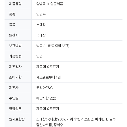
제품유형
양념육, 비살균제품
품종
양념육
품목
소대창
원산지
국내산
보관방법
냉동
(-18℃ 이하 보관)
가공방법
양념
제조일자
제품에 별도표기
소비기한
제조일로부터 1년
제조사
코리아F&C
수입원
해당사항 없음
영양성분
제품에 별도표기
원재료함량
소대창(국내산)90%, 키위과육, 가공소금, 마가린, L-글루
탐산나트륨, 정제수