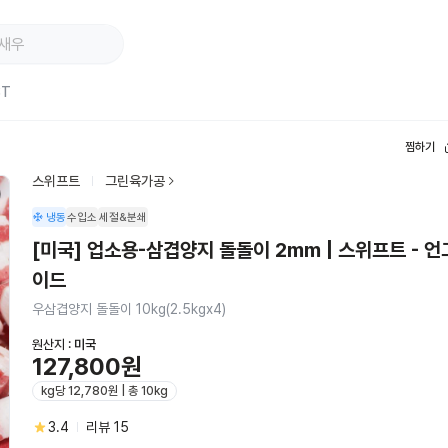
ST
찜하기
스위프트
그린육가공
냉동
수입소
세절&분쇄
[미국] 업소용-삼겹양지 돌돌이 2mm | 스위프트 - 
이드
우삼겹양지 돌돌이 10kg(2.5kgx4)
원산지 :
미국
127,800원
kg당 12,780원 | 총 10kg
3.4
리뷰
15