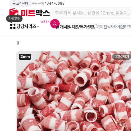
고객센터
주문 문의
1644-6689
메인 페이지 바로가기
카테고리
소용량 kg육
당당시리즈
낱개
세절
대량특가
랭킹
알람아이콘
기획전
식자재
개인BE
홈
2mm
대표이미지