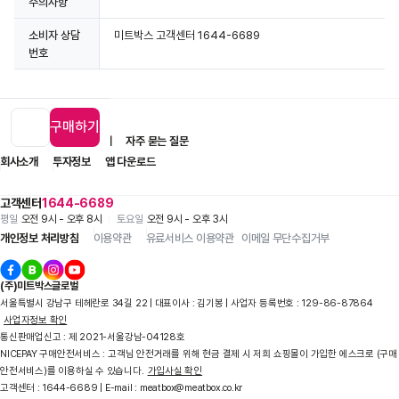
주의사항
소비자 상담
미트박스 고객센터 1644-6689
번호
구매하기
입점 제휴 문의
1:1 문의
자주 묻는 질문
회사소개
투자정보
앱 다운로드
고객센터
1644-6689
평일
오전 9시 - 오후 8시
토요일
오전 9시 - 오후 3시
개인정보 처리방침
이용약관
유료서비스 이용약관
이메일 무단수집거부
(주)미트박스글로벌
서울특별시 강남구 테헤란로 34길 22 | 대표이사 : 김기봉 | 사업자 등록번호 : 129-86-87864
사업자정보 확인
통신판매업신고 : 제 2021-서울강남-04128호
NICEPAY 구매안전서비스 : 고객님 안전거래를 위해 현금 결제 시 저희 쇼핑몰이 가입한 에스크로 (구매
안전서비스)를 이용하실 수 있습니다.
가입사실 확인
고객센터 : 1644-6689 | E-mail : meatbox@meatbox.co.kr