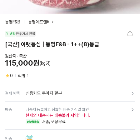
동명F&B
동명에프앤비
냉장
한우거세
원물
[국산] 아랫등심 | 동명F&B - 1++(8)등급
원산지 :
국산
115,000원
(kg당)
0
리뷰
1
신용카드 무이자 할부
결제 혜택
배송
배송지 등록하고 정확한 배송 예정일 확인
현재의 배송지는
배송불가 지역
입니다.
배송/포장
무료
신선배송
인증