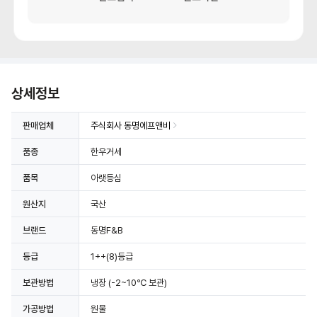
상세정보
판매업체
주식회사 동명에프앤비
품종
한우거세
품목
아랫등심
원산지
국산
브랜드
동명F&B
등급
1++(8)등급
보관방법
냉장
(-2~10℃ 보관)
가공방법
원물