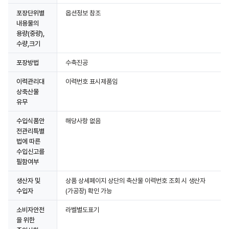
포장단위별
옵션정보 참조
내용물의
용량(중량),
수량,크기
포장방법
수축진공
이력관리대
이력번호 표시제품임
상축산물
유무
수입식품안
해당사항 없음
전관리특별
법에 따른
수입신고를
필함여부
생산자 및
상품 상세페이지 상단의 축산물 이력번호 조회 시 생산자
수입자
(가공장) 확인 가능
소비자안전
라벨별도표기
을 위한