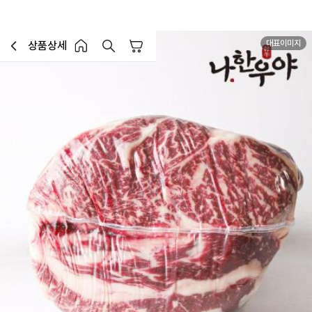
대표이미지
상품상세
장바구니
이전페이지로 이동
홈 버튼
홈