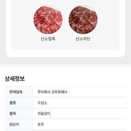
상세정보 더보기
상세정보
판매업체
주식회사 선우프레시
품종
수입소
품목
차돌양지
원산지
호주