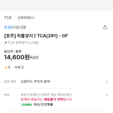
TCA
선우프레시
냉동
수입소
원물
[호주] 차돌양지 | TCA(291) - GF
★TCA 블랙앵거스(곡물)
원산지 :
호주
14,600원
(kg당)
0
리뷰
2
신용카드 무이자 할부
결제 혜택
배송
배송지 등록하고 정확한 배송 예정일 확인
현재의 배송지는
배송불가 지역
입니다.
배송/포장
무료
신선배송