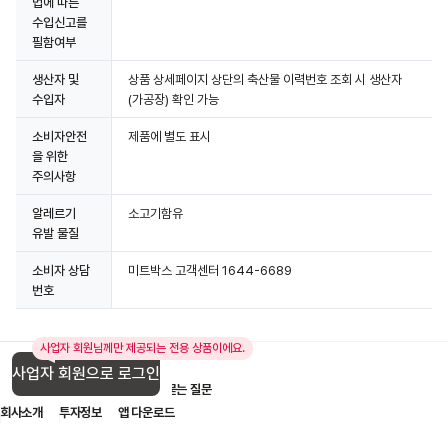
법에 따른
수입신고를
필함여부
생산자 및
상품 상세페이지 상단의 축산물 이력번호 조회 시 생산자
수입자
(가공장) 확인 가능
소비자안전
제품에 별도 표시
을 위한
주의사항
알레르기
소고기함유
유발 물질
소비자 상담
미트박스 고객센터 1644-6689
번호
사업자 회원님께만 제공되는 전용 상품이에요.
사업자 회원으로 로그인
입점 제휴 문의
1:1 문의
자주 묻는 질문
회사소개
투자정보
앱 다운로드