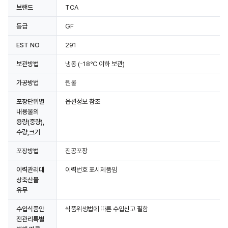
브랜드
TCA
등급
GF
EST NO
291
보관방법
냉동
(-18℃ 이하 보관)
가공방법
원물
포장단위별
옵션정보 참조
내용물의
용량(중량),
수량,크기
포장방법
진공포장
이력관리대
이력번호 표시제품임
상축산물
유무
수입식품안
식품위생법에 따른 수입신고 필함
전관리특별