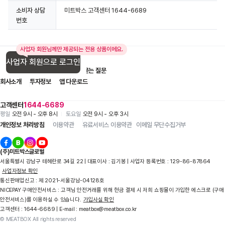
소비자 상담
미트박스 고객센터 1644-6689
번호
사업자 회원님께만 제공되는 전용 상품이에요.
사업자 회원으로 로그인
입점 제휴 문의
1:1 문의
자주 묻는 질문
회사소개
투자정보
앱 다운로드
고객센터
1644-6689
평일
오전 9시 - 오후 8시
토요일
오전 9시 - 오후 3시
개인정보 처리방침
이용약관
유료서비스 이용약관
이메일 무단수집거부
(주)미트박스글로벌
서울특별시 강남구 테헤란로 34길 22 | 대표이사 : 김기봉 | 사업자 등록번호 : 129-86-87864
사업자정보 확인
통신판매업신고 : 제 2021-서울강남-04128호
NICEPAY 구매안전서비스 : 고객님 안전거래를 위해 현금 결제 시 저희 쇼핑몰이 가입한 에스크로 (구매
안전서비스)를 이용하실 수 있습니다.
가입사실 확인
고객센터 : 1644-6689 | E-mail : meatbox@meatbox.co.kr
© MEATBOX All rights reserved