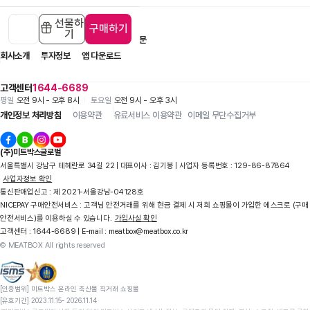
선물하
구매하기
기
입점 제휴 문의
1:1 문의
자주 묻는 질문
회사소개
투자정보
앱 다운로드
고객센터
1644-6689
평일
오전 9시 - 오후 8시
토요일
오전 9시 - 오후 3시
개인정보 처리방침
이용약관
유료서비스 이용약관
이메일 무단수집거부
(주)미트박스글로벌
서울특별시 강남구 테헤란로 34길 22 | 대표이사 : 김기봉 | 사업자 등록번호 : 129-86-87864
사업자정보 확인
통신판매업신고 : 제 2021-서울강남-04128호
NICEPAY 구매안전서비스 : 고객님 안전거래를 위해 현금 결제 시 저희 쇼핑몰이 가입한 에스크로 (구매
안전서비스)를 이용하실 수 있습니다.
가입사실 확인
고객센터 : 1644-6689 | E-mail : meatbox@meatbox.co.kr
© MEATBOX All rights reserved
[인증범위] 미트박스 온라인 축산물 직거래 쇼핑몰

[유효기간] 2023.11.15- 2026.11.14