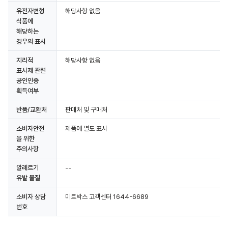
유전자변형
해당사항 없음
식품에
해당하는
경우의 표시
지리적
해당사항 없음
표시제 관련
공인인증
획득여부
반품/교환처
판매처 및 구매처
소비자안전
제품에 별도 표시
을 위한
주의사항
알레르기
--
유발 물질
소비자 상담
미트박스 고객센터 1644-6689
번호