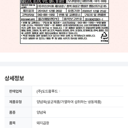
상세정보 더보기
상세정보
판매업체
(주)도드람푸드
제품유형
양념육(살균제품/가열하여 섭취하는 냉동제품)
품종
양념육
품목
돼지곱창