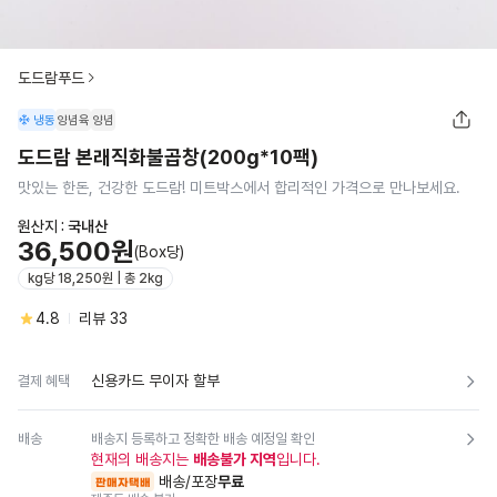
도드람푸드
냉동
양념육
양념
도드람 본래직화불곱창(200g*10팩)
맛있는 한돈, 건강한 도드람! 미트박스에서 합리적인 가격으로 만나보세요.
원산지 :
국내산
36,500원
(Box당)
kg당 18,250원 | 총 2kg
4.8
리뷰
33
신용카드 무이자 할부
결제 혜택
배송
배송지 등록하고 정확한 배송 예정일 확인
현재의 배송지는
배송불가 지역
입니다.
배송/포장
무료
판매자택배