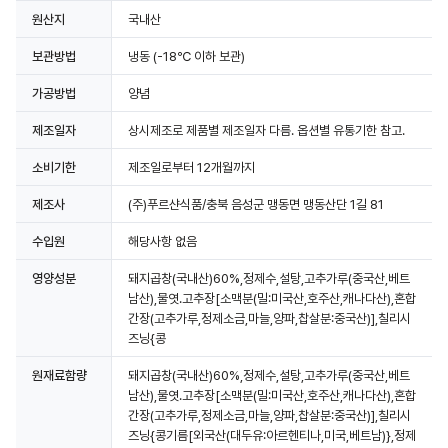
원산지
국내산
보관방법
냉동
(-18℃ 이하 보관)
가공방법
양념
제조일자
상시제조로 제품별 제조일자 다름. 옵션별 유통기한 참고.
소비기한
제조일로부터 12개월까지
제조사
(주)푸르샨식품/충북 음성군 맹동면 맹동산단 1길 81
수입원
해당사항 없음
영양성분
돼지곱창(국내산)60%,정제수,설탕,고추가루(중국산,베트
남산),물엿.고추장[소맥분(밀:미국산,호주산,캐나다산),혼합
간장(고추가루,정제소금,마늘,양파,찹살분:중국산)],칠리시
즈닝{콩
원재료함량
돼지곱창(국내산)60%,정제수,설탕,고추가루(중국산,베트
남산),물엿.고추장[소맥분(밀:미국산,호주산,캐나다산),혼합
간장(고추가루,정제소금,마늘,양파,찹살분:중국산)],칠리시
즈닝{콩기름[외국산(대두유:아르헨티나,미국,베트남)},정제