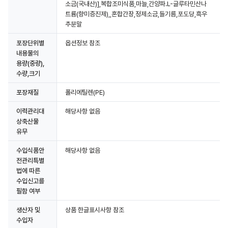
소금(국내산)],복합조미식품,마늘,간양파.L-글루타민산나
트륨(향미증진제),,혼합간장,정제소금,들기름,포도당,흑우
추분말
포장단위별
옵션정보 참조
내용물의
용량(중량),
수량,크기
포장재질
폴리에틸렌(PE)
이력관리대
해당사항 없음
상축산물
유무
수입식품안
해당사항 없음
전관리특별
법에 따른
수입신고를
필함 여부
생산자 및
상품 한글표시사항 참조
수입자