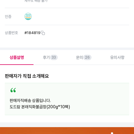
제주도 배송 불가
인증
상품번호
#
184819
상품설명
후기
문의
유의사항
33
26
판매자가 직접 소개해요
판매자직배송 상품입니다.
도드람 본래직화불곱창(200g*10팩)