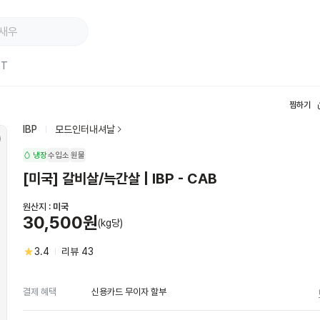
ST
찜하기
IBP
모드인터내셔날
냉장
수입소
원물
[미국] 갈비살/늑간살 | IBP - CAB
원산지 :
미국
30,500원
(kg당)
3.4
리뷰
43
신용카드 무이자 할부
결제 혜택