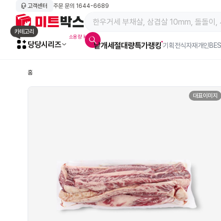
고객센터
주문 문의
1644-6689
메인 페이지 바로가기
카테고리
소용량 kg육
당당시리즈
낱개
세절
대량특가
랭킹
알람아이콘
기획전
식자재
개인BE
홈
대표이미지