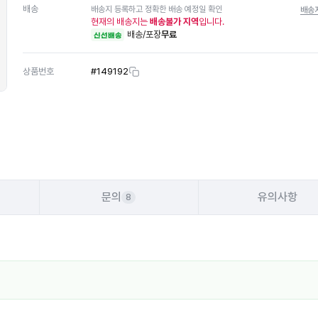
배송
배송지 등록하고 정확한 배송 예정일 확인
배송
현재의 배송지는
배송불가 지역
입니다.
배송/포장
무료
신선배송
상품번호
#
149192
문의
유의사항
8