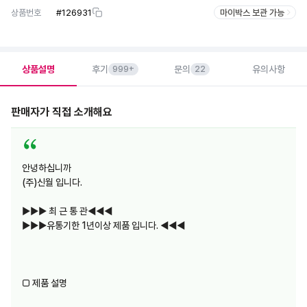
상품번호
#
126931
마이박스 보관 가능
상품설명
후기
문의
유의사항
999+
22
판매자가 직접 소개해요
안녕하십니까
(주)신월 입니다.
▶▶▶ 최 근 통 관◀◀◀
▶▶▶유통기한 1년이상 제품 입니다. ◀◀◀
□ 제품 설명