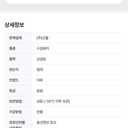
상세정보
판매업체
(주)신월
품종
수입돼지
품목
삼겹살
원산지
칠레
브랜드
아싸
등급
없음
보관방법
냉동
(-18℃ 이하 보관)
가공방법
원물
포장단위별
옵션정보 참조