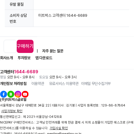
유발 물질
소비자 상담
미트박스 고객센터 1644-6689
번호
구매하기
입점 제휴 문의
1:1 문의
자주 묻는 질문
회사소개
투자정보
앱 다운로드
고객센터
1644-6689
평일
오전 9시 - 오후 8시
토요일
오전 9시 - 오후 3시
개인정보 처리방침
이용약관
유료서비스 이용약관
이메일 무단수집거부
(주)미트박스글로벌
서울특별시 강남구 테헤란로 34길 22 | 대표이사 : 김기봉 | 사업자 등록번호 : 129-86-87864
사업자정보 확인
통신판매업신고 : 제 2021-서울강남-04128호
NICEPAY 구매안전서비스 : 고객님 안전거래를 위해 현금 결제 시 저희 쇼핑몰이 가입한 에스크로 (구매
안전서비스)를 이용하실 수 있습니다.
가입사실 확인
고객센터 : 1644-6689 | E-mail : meatbox@meatbox.co.kr