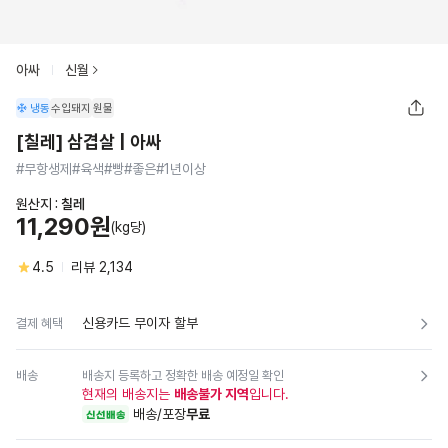
아싸
신월
냉동
수입돼지
원물
[칠레] 삼겹살 | 아싸
#무항생제#육색#빵#좋은#1년이상
원산지 :
칠레
11,290원
(kg당)
4.5
리뷰
2,134
신용카드 무이자 할부
결제 혜택
배송
배송지 등록하고 정확한 배송 예정일 확인
현재의 배송지는
배송불가 지역
입니다.
배송/포장
무료
신선배송