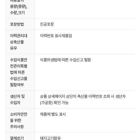
내용물의
용량(중량),
수량,크기
포장방법
진공포장
이력관리대
이력번호 표시제품임
상축산물
유무
수입식품안
식품위생법에 따른 수입신고 필함
전관리특별
법에 따른
수입신고를
필함여부
생산자 및
상품 상세페이지 상단의 축산물 이력번호 조회 시 생산자
수입자
(가공장) 확인 가능
소비자안전
제품에 별도 표시
을 위한
주의사항
알레르기
돼지고기함유