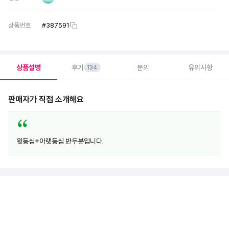
상품번호
#
387591
상품설명
후기
문의
유의사항
134
판매자가 직접 소개해요
윗등심+아랫등심 반두분입니다.