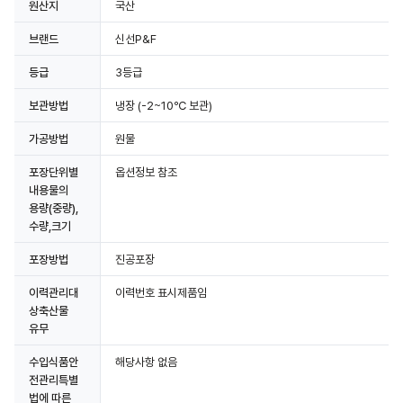
원산지
국산
브랜드
신선P&F
등급
3등급
보관방법
냉장
(-2~10℃ 보관)
가공방법
원물
포장단위별
옵션정보 참조
내용물의
용량(중량),
수량,크기
포장방법
진공포장
이력관리대
이력번호 표시제품임
상축산물
유무
수입식품안
해당사항 없음
전관리특별
법에 따른