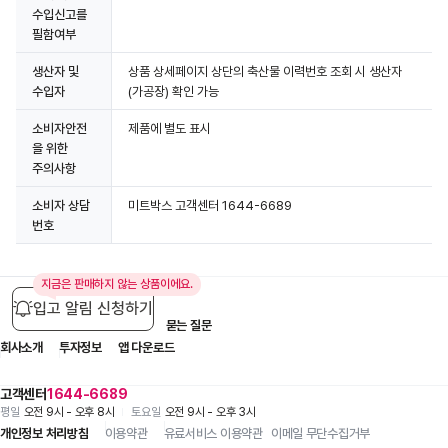
수입신고를
필함여부
생산자 및
상품 상세페이지 상단의 축산물 이력번호 조회 시 생산자
수입자
(가공장) 확인 가능
소비자안전
제품에 별도 표시
을 위한
주의사항
소비자 상담
미트박스 고객센터 1644-6689
번호
지금은 판매하지 않는 상품이에요.
입고 알림 신청하기
입점 제휴 문의
1:1 문의
자주 묻는 질문
회사소개
투자정보
앱 다운로드
고객센터
1644-6689
평일
오전 9시 - 오후 8시
토요일
오전 9시 - 오후 3시
개인정보 처리방침
이용약관
유료서비스 이용약관
이메일 무단수집거부