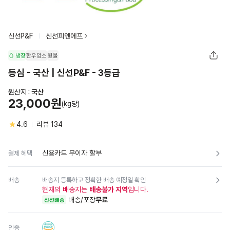
신선P&F
신선피엔에프
냉장
한우암소
원물
등심 - 국산 | 신선P&F - 3등급
원산지 :
국산
23,000원
(kg당)
4.6
리뷰
134
신용카드 무이자 할부
결제 혜택
배송
배송지 등록하고 정확한 배송 예정일 확인
현재의 배송지는
배송불가 지역
입니다.
배송/포장
무료
신선배송
인증