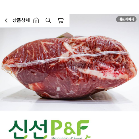
대표이미지
상품상세
장바구니
이전페이지로 이동
홈 버튼
홈