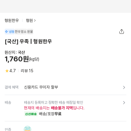
형원한우
형원
냉동
한우암소
원물
[국산] 우족 | 형원한우
원산지 :
국산
1,760원
(kg당)
4.7
리뷰
15
신용카드 무이자 할부
결제 혜택
배송
배송지 등록하고 정확한 배송 예정일 확인
현재의 배송지는
배송불가 지역
입니다.
배송/포장
무료
신선배송
인증