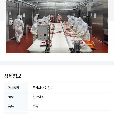
상세정보
판매업체
주식회사 형원
품종
한우암소
품목
우족