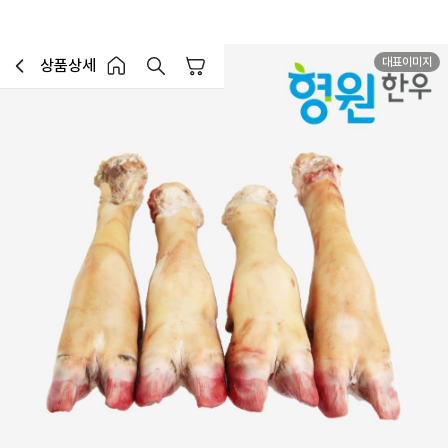
대표이미지
상품상세
장바구니
이전페이지로 이동
홈 버튼
홈