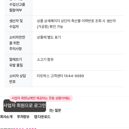
수입신고를
필함여부
생산자 및
상품 상세페이지 상단의 축산물 이력번호 조회 시 생산자
수입자
(가공장) 확인 가능
소비자안전
상품에 별도 표기
을 위한
주의사항
알레르기
소고기 함유
유발 물질
소비자 상담
미트박스 고객센터 1644-6689
번호
사업자 회원님께만 제공되는 전용 상품이에요.
사업자 회원으로 로그인
입점 제휴 문의
1:1 문의
자주 묻는 질문
회사소개
투자정보
앱 다운로드