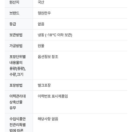
원산지
국산
브랜드
형원한우
등급
없음
보관방법
냉동
(-18℃ 이하 보관)
가공방법
원물
포장단위별
옵션정보 참조
내용물의
용량(중량),
수량,크기
포장방법
벌크포장
이력관리대
이력번호 표시제품임
상축산물
유무
수입식품안
해당사항 없음
전관리특별
법에 따른