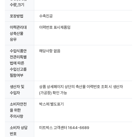
수량,크기
포장방법
수축진공
상세정보 더보기
이력관리대
이력번호 표시제품임
상축산물
유무
수입식품안
해당사항 없음
전관리특별
법에 따른
수입신고를
필함여부
생산자 및
상품 상세페이지 상단의 축산물 이력번호 조회 시 생산자
수입자
(가공장) 확인 가능
소비자안전
박스에 별도표기
을 위한
주의사항
소비자 상담
미트박스 고객센터 1644-6689
번호