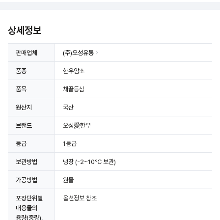
상세정보
판매업체
(주)오성유통
품종
한우암소
품목
채끝등심
원산지
국산
브랜드
오성愛한우
등급
1등급
보관방법
냉장
(-2~10℃ 보관)
가공방법
원물
포장단위별
옵션정보 참조
내용물의
용량(중량),