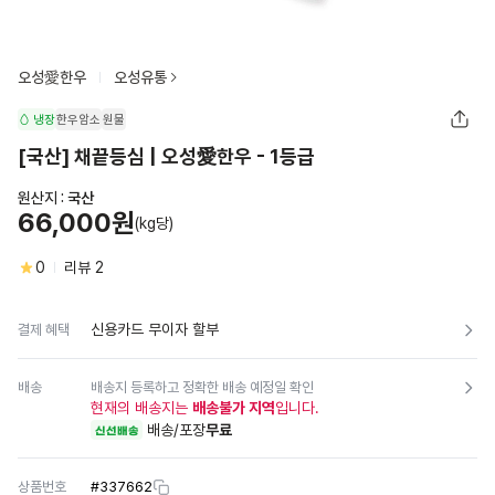
오성愛한우
오성유통
냉장
한우암소
원물
[국산] 채끝등심 | 오성愛한우 - 1등급
원산지 :
국산
66,000원
(kg당)
0
리뷰
2
신용카드 무이자 할부
결제 혜택
배송
배송지 등록하고 정확한 배송 예정일 확인
현재의 배송지는
배송불가 지역
입니다.
배송/포장
무료
신선배송
상품번호
#
337662