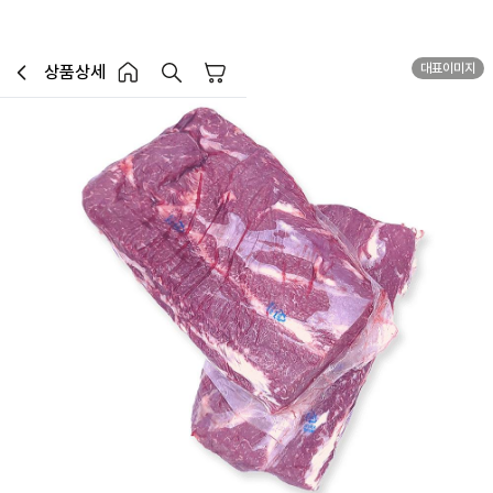
대표이미지
상품상세
장바구니
이전페이지로 이동
홈 버튼
홈