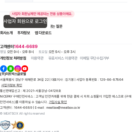
사업자 회원님께만 제공되는 전용 상품이에요.
사업자 회원으로 로그인
입점 제휴 문의
1:1 문의
자주 묻는 질문
회사소개
투자정보
앱 다운로드
고객센터
1644-6689
평일
오전 9시 - 오후 8시
토요일
오전 9시 - 오후 3시
개인정보 처리방침
이용약관
유료서비스 이용약관
이메일 무단수집거부
(주)미트박스글로벌
서울특별시 강남구 테헤란로 34길 22 | 대표이사 : 김기봉 | 사업자 등록번호 : 129-86-87864
사업자정보 확인
통신판매업신고 : 제 2021-서울강남-04128호
NICEPAY 구매안전서비스 : 고객님 안전거래를 위해 현금 결제 시 저희 쇼핑몰이 가입한 에스크로 (구매
안전서비스)를 이용하실 수 있습니다.
가입사실 확인
고객센터 : 1644-6689 | E-mail : meatbox@meatbox.co.kr
© MEATBOX All rights reserved