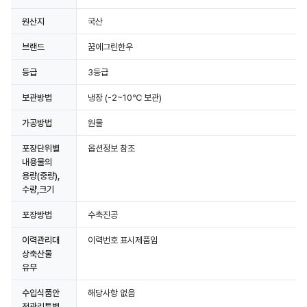
원산지
국산
상세정보 더보기
브랜드
꿈에그린한우
등급
3등급
보관방법
냉장
(-2~10℃ 보관)
가공방법
원물
포장단위별
옵션정보 참조
내용물의
용량(중량),
수량,크기
포장방법
수축진공
이력관리대
이력번호 표시제품임
상축산물
유무
수입식품안
해당사항 없음
전관리특별