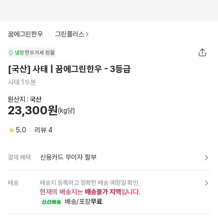
꿈에그린한우
그린플러스
냉장
한우거세
원물
[국산] 사태 | 꿈에그린한우 - 3등급
사태 1두분
원산지 :
국산
23,300원
(kg당)
5.0
리뷰
4
신용카드 무이자 할부
결제 혜택
배송
배송지 등록하고 정확한 배송 예정일 확인
현재의 배송지는
배송불가 지역
입니다.
배송/포장
무료
신선배송