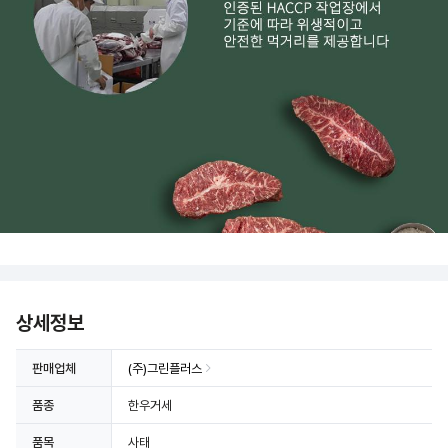
상세정보
판매업체
(주)그린플러스
품종
한우거세
품목
사태