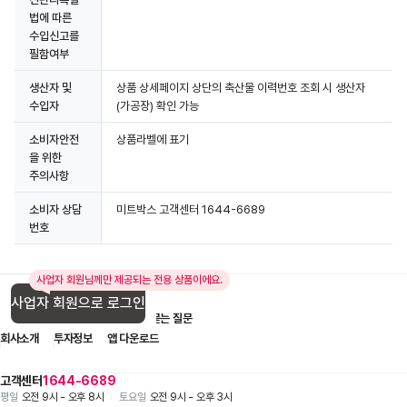
법에 따른
수입신고를
필함여부
생산자 및
상품 상세페이지 상단의 축산물 이력번호 조회 시 생산자
수입자
(가공장) 확인 가능
소비자안전
상품라벨에 표기
을 위한
주의사항
소비자 상담
미트박스 고객센터 1644-6689
번호
사업자 회원님께만 제공되는 전용 상품이에요.
사업자 회원으로 로그인
입점 제휴 문의
1:1 문의
자주 묻는 질문
회사소개
투자정보
앱 다운로드
고객센터
1644-6689
평일
오전 9시 - 오후 8시
토요일
오전 9시 - 오후 3시