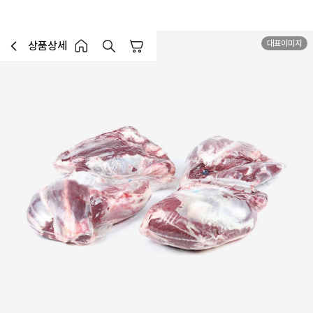
대표이미지
상품상세
장바구니
이전페이지로 이동
홈 버튼
홈