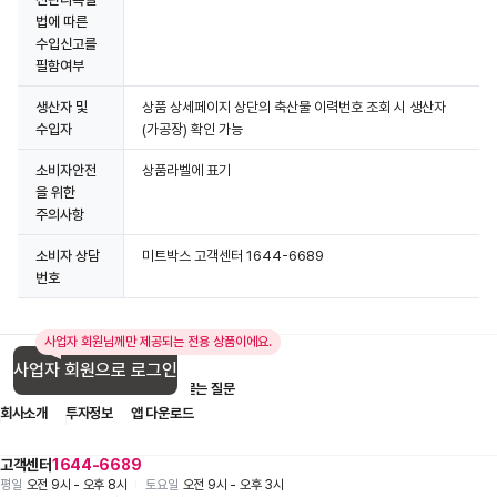
법에 따른
수입신고를
필함여부
생산자 및
상품 상세페이지 상단의 축산물 이력번호 조회 시 생산자
수입자
(가공장) 확인 가능
소비자안전
상품라벨에 표기
을 위한
주의사항
소비자 상담
미트박스 고객센터 1644-6689
번호
사업자 회원님께만 제공되는 전용 상품이에요.
사업자 회원으로 로그인
입점 제휴 문의
1:1 문의
자주 묻는 질문
회사소개
투자정보
앱 다운로드
고객센터
1644-6689
평일
오전 9시 - 오후 8시
토요일
오전 9시 - 오후 3시