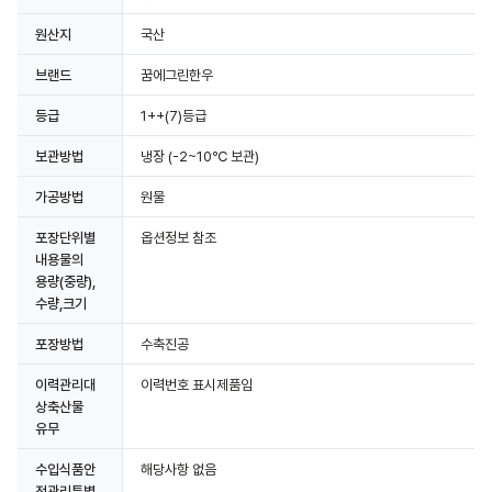
원산지
국산
상세정보 더보기
브랜드
꿈에그린한우
등급
1++(7)등급
보관방법
냉장
(-2~10℃ 보관)
가공방법
원물
포장단위별
옵션정보 참조
내용물의
용량(중량),
수량,크기
포장방법
수축진공
이력관리대
이력번호 표시제품임
상축산물
유무
수입식품안
해당사항 없음
전관리특별