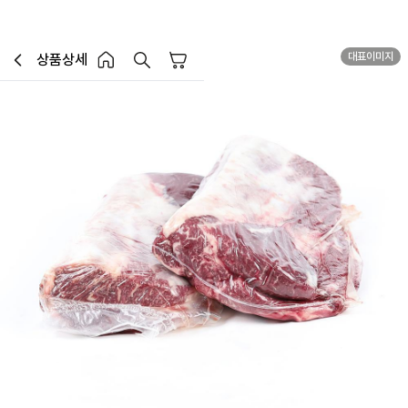
대표이미지
상품상세
장바구니
이전페이지로 이동
홈 버튼
홈