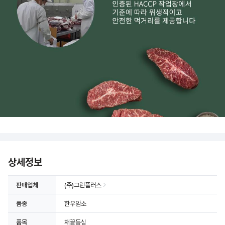
상세정보
판매업체
(주)그린플러스
품종
한우암소
품목
채끝등심