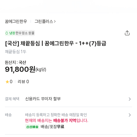
꿈에그린한우
그린플러스
냉장
한우암소
원물
[국산] 채끝등심 | 꿈에그린한우 - 1++(7)등급
채끝등심 1두
원산지 :
국산
91,800원
(kg당)
0
리뷰
0
신용카드 무이자 할부
결제 혜택
배송
배송지 등록하고 정확한 배송 예정일 확인
현재의 배송지는
배송불가 지역
입니다.
배송/포장
무료
신선배송