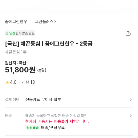
꿈에그린한우
그린플러스
냉장
한우암소
원물
[국산] 채끝등심 | 꿈에그린한우 - 2등급
채끝등심 1두
원산지 :
국산
51,800원
(kg당)
4.0
리뷰
13
신용카드 무이자 할부
결제 혜택
배송
배송지 등록하고 정확한 배송 예정일 확인
현재의 배송지는
배송불가 지역
입니다.
배송/포장
무료
신선배송