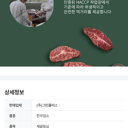
상세정보
판매업체
(주)그린플러스
품종
한우암소
품목
채끝등심