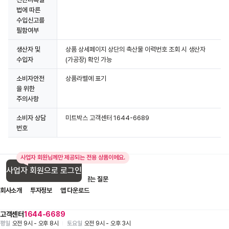
법에 따른
수입신고를
필함여부
생산자 및
상품 상세페이지 상단의 축산물 이력번호 조회 시 생산자
수입자
(가공장) 확인 가능
소비자안전
상품라벨에 표기
을 위한
주의사항
소비자 상담
미트박스 고객센터 1644-6689
번호
사업자 회원님께만 제공되는 전용 상품이에요.
사업자 회원으로 로그인
입점 제휴 문의
1:1 문의
자주 묻는 질문
회사소개
투자정보
앱 다운로드
고객센터
1644-6689
평일
오전 9시 - 오후 8시
토요일
오전 9시 - 오후 3시