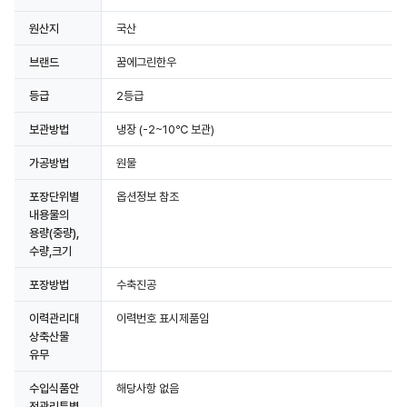
원산지
국산
상세정보 더보기
브랜드
꿈에그린한우
등급
2등급
보관방법
냉장
(-2~10℃ 보관)
가공방법
원물
포장단위별
옵션정보 참조
내용물의
용량(중량),
수량,크기
포장방법
수축진공
이력관리대
이력번호 표시제품임
상축산물
유무
수입식품안
해당사항 없음
전관리특별