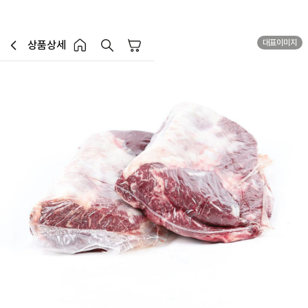
대표이미지
상품상세
장바구니
이전페이지로 이동
홈 버튼
홈