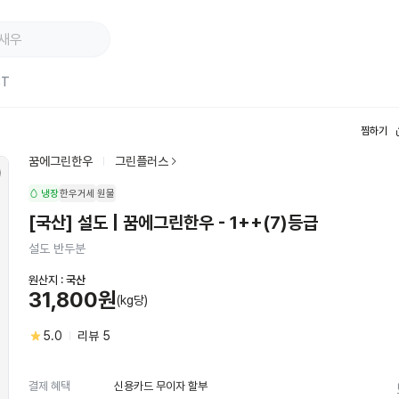
ST
찜하기
꿈에그린한우
그린플러스
냉장
한우거세
원물
[국산] 설도 | 꿈에그린한우 - 1++(7)등급
설도 반두분
원산지 :
국산
31,800원
(kg당)
5.0
리뷰
5
신용카드 무이자 할부
결제 혜택