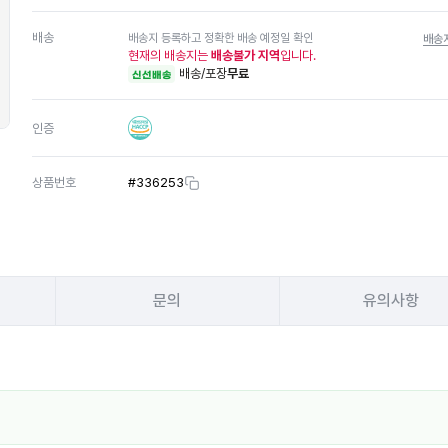
배송
배송지 등록하고 정확한 배송 예정일 확인
배송
현재의 배송지는
배송불가 지역
입니다.
배송/포장
무료
신선배송
인증
상품번호
#
336253
문의
유의사항