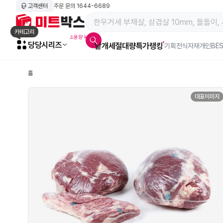
고객센터
주문 문의
1644-6689
메인 페이지 바로가기
카테고리
소용량 kg육
당당시리즈
낱개
세절
대량특가
랭킹
알람아이콘
기획전
식자재
개인BE
홈
대표이미지