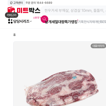
고객센터
주문 문의
1644-6689
메인 페이지 바로가기
카테고리
소용량 kg육
당당시리즈
낱개
세절
대량특가
랭킹
알람아이콘
기획전
식자재
개인BE
홈
대표이미지