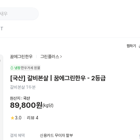
ST
찜하기
꿈에그린한우
그린플러스
냉장
한우거세
원물
[국산] 갈비본살 | 꿈에그린한우 - 2등급
갈비본살 1두분
원산지 :
국산
89,800원
(kg당)
3.0
리뷰
4
신용카드 무이자 할부
결제 혜택