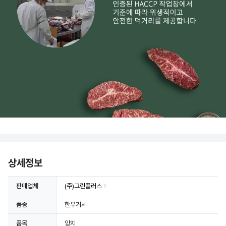
상세정보
판매업체
(주)그린플러스
품종
한우거세
품목
양지