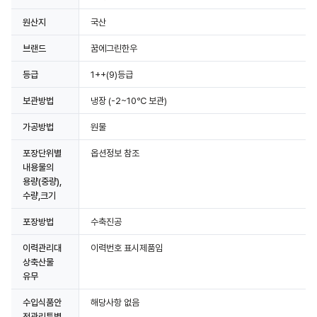
원산지
국산
상세정보 더보기
브랜드
꿈에그린한우
등급
1++(9)등급
보관방법
냉장
(-2~10℃ 보관)
가공방법
원물
포장단위별
옵션정보 참조
내용물의
용량(중량),
수량,크기
포장방법
수축진공
이력관리대
이력번호 표시제품임
상축산물
유무
수입식품안
해당사항 없음
전관리특별