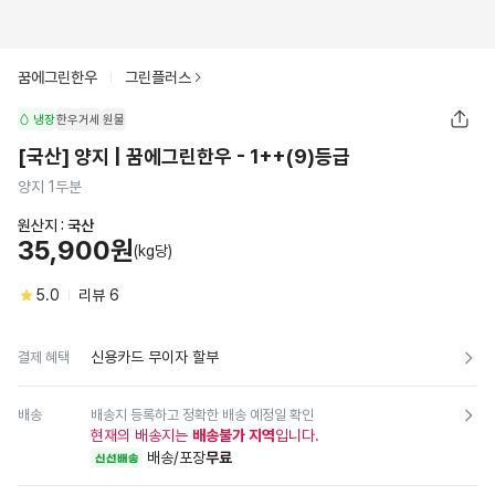
꿈에그린한우
그린플러스
냉장
한우거세
원물
[국산] 양지 | 꿈에그린한우 - 1++(9)등급
양지 1두분
원산지 :
국산
35,900원
(kg당)
5.0
리뷰
6
신용카드 무이자 할부
결제 혜택
배송
배송지 등록하고 정확한 배송 예정일 확인
현재의 배송지는
배송불가 지역
입니다.
배송/포장
무료
신선배송