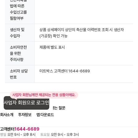
법에 따른
수입신고를
필함여부
생산자 및
상품 상세페이지 상단의 축산물 이력번호 조회 시 생산자
수입자
(가공장) 확인 가능
소비자안전
제품에 별도 표시
을 위한
주의사항
소비자 상담
미트박스 고객센터 1644-6689
번호
사업자 회원님께만 제공되는 전용 상품이에요.
사업자 회원으로 로그인
입점 제휴 문의
1:1 문의
자주 묻는 질문
회사소개
투자정보
앱 다운로드
고객센터
1644-6689
평일
오전 9시 - 오후 8시
토요일
오전 9시 - 오후 3시