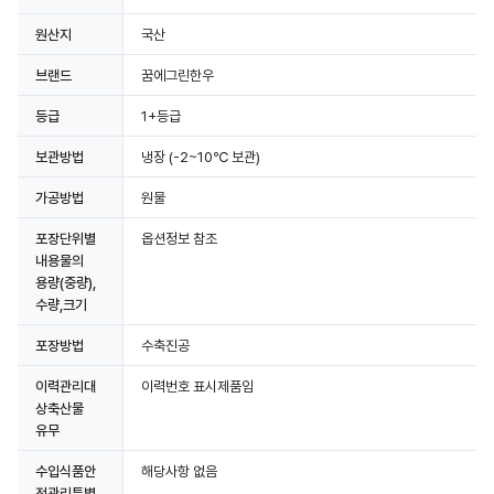
원산지
국산
상세정보 더보기
브랜드
꿈에그린한우
등급
1+등급
보관방법
냉장
(-2~10℃ 보관)
가공방법
원물
포장단위별
옵션정보 참조
내용물의
용량(중량),
수량,크기
포장방법
수축진공
이력관리대
이력번호 표시제품임
상축산물
유무
수입식품안
해당사항 없음
전관리특별