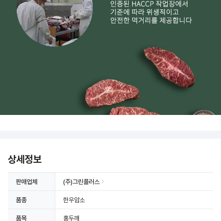
상세정보
판매업체
(주)그린플러스
품종
한우암소
품목
홍두깨