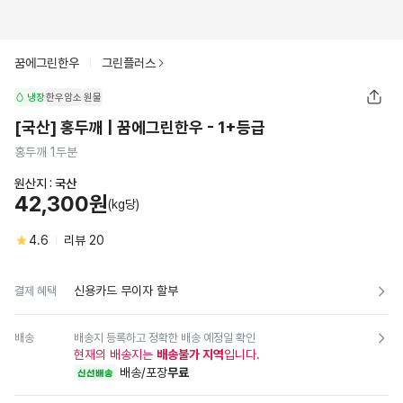
꿈에그린한우
그린플러스
냉장
한우암소
원물
[국산] 홍두깨 | 꿈에그린한우 - 1+등급
홍두깨 1두분
원산지 :
국산
42,300원
(kg당)
4.6
리뷰
20
신용카드 무이자 할부
결제 혜택
배송
배송지 등록하고 정확한 배송 예정일 확인
현재의 배송지는
배송불가 지역
입니다.
배송/포장
무료
신선배송