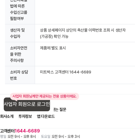
법에 따른
수입신고를
필함여부
생산자 및
상품 상세페이지 상단의 축산물 이력번호 조회 시 생산자
수입자
(가공장) 확인 가능
소비자안전
제품에 별도 표시
을 위한
주의사항
소비자 상담
미트박스 고객센터 1644-6689
번호
사업자 회원님께만 제공되는 전용 상품이에요.
사업자 회원으로 로그인
입점 제휴 문의
1:1 문의
자주 묻는 질문
회사소개
투자정보
앱 다운로드
고객센터
1644-6689
평일
오전 9시 - 오후 8시
토요일
오전 9시 - 오후 3시