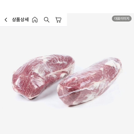
대표이미지
상품상세
장바구니
이전페이지로 이동
홈 버튼
홈