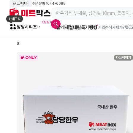
고객센터
주문 문의
1644-6689
메인 페이지 바로가기
카테고리
소용량 kg육
당당시리즈
낱개
세절
대량특가
랭킹
알람아이콘
기획전
식자재
개인BE
홈
대표이미지