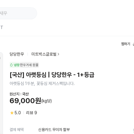
ST
찜하기
당당한우
미트박스글로벌
냉장
한우거세
원물
[국산] 아랫등심 | 당당한우 - 1+등급
아랫등심 1두분, 꽃등심 제거스펙입니다.
원산지 :
국산
69,000원
(kg당)
5.0
리뷰
9
신용카드 무이자 할부
결제 혜택