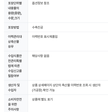
포장단위별
옵션정보 참조
내용물의
용량(중량),
수량,크기
포장방법
수축진공
이력관리대
이력번호 표시제품임
상축산물
유무
수입식품안
해당사항 없음
전관리특별
법에 따른
수입신고를
필함여부
생산자 및
상품 상세페이지 상단의 축산물 이력번호 조회 시 생산자
수입자
(가공장) 확인 가능
소비자안전
상품에 별도 표기
을 위한
주의사항