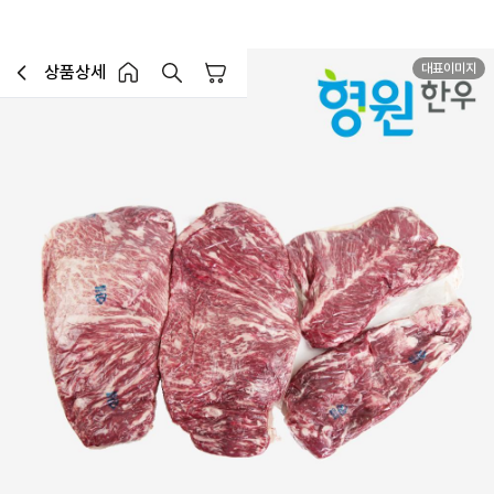
대표이미지
상품상세
장바구니
이전페이지로 이동
홈 버튼
홈