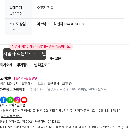
알레르기
소고기 함유
유발 물질
소비자 상담
미트박스 고객센터 1644-6689
번호
사업자 회원님께만 제공되는 전용 상품이에요.
사업자 회원으로 로그인
입점 제휴 문의
1:1 문의
자주 묻는 질문
회사소개
투자정보
앱 다운로드
고객센터
1644-6689
평일
오전 9시 - 오후 8시
토요일
오전 9시 - 오후 3시
개인정보 처리방침
이용약관
유료서비스 이용약관
이메일 무단수집거부
(주)미트박스글로벌
서울특별시 강남구 테헤란로 34길 22 | 대표이사 : 김기봉 | 사업자 등록번호 : 129-86-87864
사업자정보 확인
통신판매업신고 : 제 2021-서울강남-04128호
NICEPAY 구매안전서비스 : 고객님 안전거래를 위해 현금 결제 시 저희 쇼핑몰이 가입한 에스크로 (구매