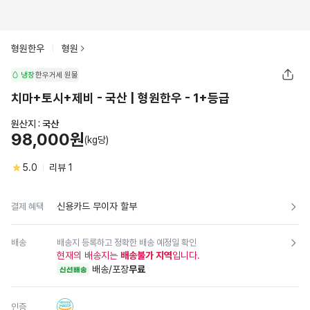
형원한우
형원
냉장
한우거세
원물
치마+토시+제비 - 국산 | 형원한우 - 1+등급
원산지 :
국산
98,000원
(kg당)
5.0
리뷰
1
신용카드 무이자 할부
결제 혜택
배송
배송지 등록하고 정확한 배송 예정일 확인
현재의 배송지는
배송불가 지역
입니다.
배송/포장
무료
신선배송
인증