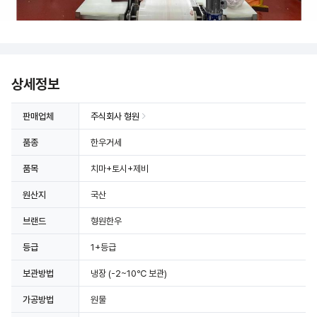
상세정보
판매업체
주식회사 형원
품종
한우거세
품목
치마+토시+제비
원산지
국산
브랜드
형원한우
등급
1+등급
보관방법
냉장
(-2~10℃ 보관)
가공방법
원물