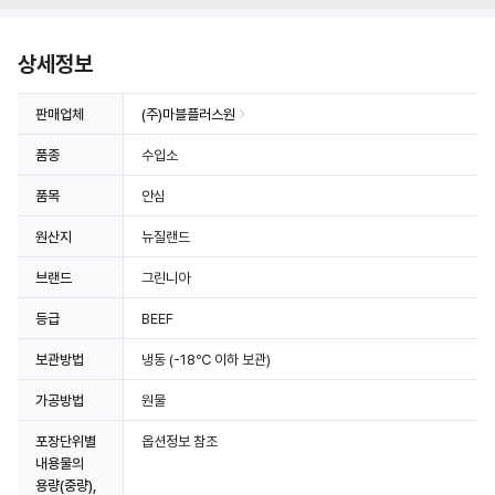
상세정보
판매업체
(주)마블플러스원
품종
수입소
품목
안심
원산지
뉴질랜드
브랜드
그린니아
등급
BEEF
보관방법
냉동
(-18℃ 이하 보관)
가공방법
원물
포장단위별
옵션정보 참조
내용물의
용량(중량),