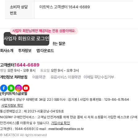
소비자 상담
미트박스 고객센터 1644-6689
번호
사업자 회원님께만 제공되는 전용 상품이에요.
사업자 회원으로 로그인
입점 제휴 문의
1:1 문의
자주 묻는 질문
회사소개
투자정보
앱 다운로드
고객센터
1644-6689
평일
오전 9시 - 오후 8시
토요일
오전 9시 - 오후 3시
개인정보 처리방침
이용약관
유료서비스 이용약관
이메일 무단수집거부
(주)미트박스글로벌
서울특별시 강남구 테헤란로 34길 22 | 대표이사 : 김기봉 | 사업자 등록번호 : 129-86-87864
사업자정보 확인
통신판매업신고 : 제 2021-서울강남-04128호
NICEPAY 구매안전서비스 : 고객님 안전거래를 위해 현금 결제 시 저희 쇼핑몰이 가입한 에스크로 (구매
안전서비스)를 이용하실 수 있습니다.
가입사실 확인
고객센터 : 1644-6689 | E-mail : meatbox@meatbox.co.kr
© MEATBOX All rights reserved