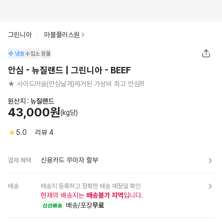
그린니아
마블플러스원
냉동
수입소
원물
안심 - 뉴질랜드 | 그린니아 - BEEF
★ 사이드머슬(안심날개)제거된 가성비 최고 안심!!!
원산지 :
뉴질랜드
43,000원
(kg당)
5.0
리뷰
4
신용카드 무이자 할부
결제 혜택
배송
배송지 등록하고 정확한 배송 예정일 확인
현재의 배송지는
배송불가 지역
입니다.
배송/포장
무료
신선배송