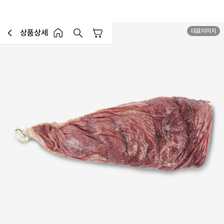
대표이미지
상품상세
장바구니
이전페이지로 이동
홈 버튼
홈