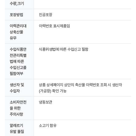
수량,크기
포장방법
진공포장
이력관리대
이력번호 표시제품임
상축산물
유무
수입식품안
식품위생법에 따른 수입신고 필함
전관리특별
법에 따른
수입신고를
필함여부
생산자 및
상품 상세페이지 상단의 축산물 이력번호 조회 시 생산자
수입자
(가공장) 확인 가능
소비자안전
냉동보관
을 위한
주의사항
알레르기
소고기 함유
유발 물질