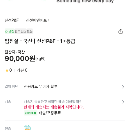
신선P&F
신선피엔에프
냉장
한우암소
원물
업진살 - 국산 | 신선P&F - 1+등급
원산지 :
국산
90,000원
(kg당)
0
리뷰
0
신용카드 무이자 할부
결제 혜택
배송
배송지 등록하고 정확한 배송 예정일 확인
현재의 배송지는
배송불가 지역
입니다.
배송/포장
무료
신선배송
인증