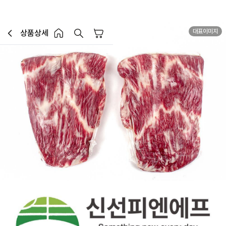
대표이미지
상품상세
장바구니
이전페이지로 이동
홈 버튼
홈