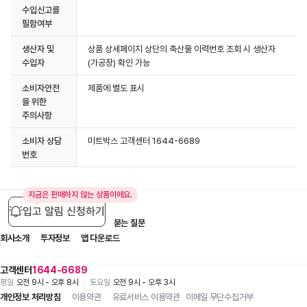
수입신고를
필함여부
생산자 및
상품 상세페이지 상단의 축산물 이력번호 조회 시 생산자
수입자
(가공장) 확인 가능
소비자안전
제품에 별도 표시
을 위한
주의사항
소비자 상담
미트박스 고객센터 1644-6689
번호
지금은 판매하지 않는 상품이에요.
입고 알림 신청하기
입점 제휴 문의
1:1 문의
자주 묻는 질문
회사소개
투자정보
앱 다운로드
고객센터
1644-6689
평일
오전 9시 - 오후 8시
토요일
오전 9시 - 오후 3시
개인정보 처리방침
이용약관
유료서비스 이용약관
이메일 무단수집거부